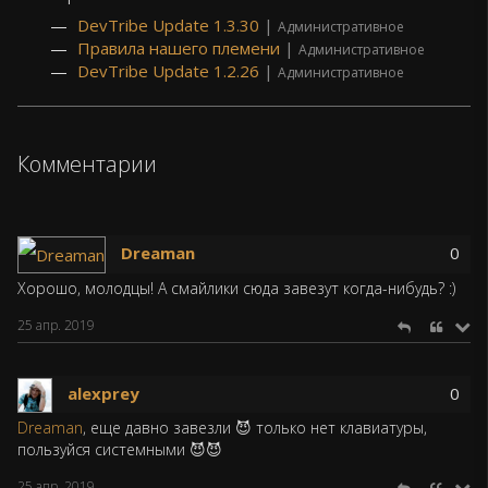
DevTribe Update 1.3.30
|
Административное
Правила нашего племени
|
Административное
DevTribe Update 1.2.26
|
Административное
Комментарии
Dreaman
0
Хорошо, молодцы! А смайлики сюда завезут когда-нибудь? :)
25 апр. 2019
alexprey
0
Dreaman
, еще давно завезли 😈 только нет клавиатуры,
пользуйся системными 😈😈
25 апр. 2019