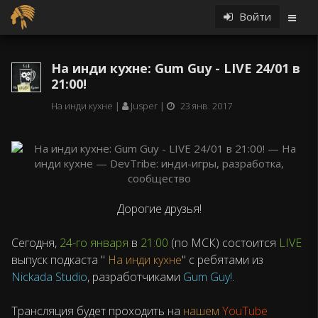
Войти
На инди кухне: Gum Guy - LIVE 24/01 в
21:00!
На инди кухне
Jusper
23 янв. 2017
Дорогие друзья!
Сегодня,
24-го января
в
21:00
(по МСК) состоится
LIVE
выпуск подкаста "
На инди кухне
" с ребятами из
Nickada Studio
, разработчиками
Gum Guy!
.
Трансляция будет проходить на
нашем
YouTube