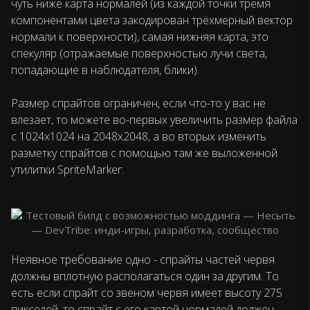
чуть ниже карта нормалей (из каждой точки тремя
компонентами цвета закодирован трёхмерный вектор
нормали к поверхности), самая нижняя карта, это
спекуляр (отражаемые поверхностью лучи света,
попадающие в наблюдателя, блики).
Размер спрайтов ограничен, если что-то у вас не
влезает, то можете во-первых увеличить размер файла
с 1024х1024 на 2048х2048, а во вторых изменить
разметку спрайтов с помощью там же выложенной
утилитки SpriteMarker:
Неявное требование одно - спрайты частей червя
должны вплотную располагаться один за другим. То
есть если спрайт со звеном червя имеет высоту 275
пикселей, то спрайт с его картой нормалей должен