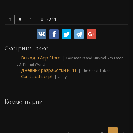
0
7341
Смотрите также:
Выход в App Store
|
Caveman Island Survival Simulator
3D: Primal World
Дневник разработки №41
|
The Great Tribes
Can't add script
|
Unity
Комментарии
(Текущая
«
1
3
4
5
»