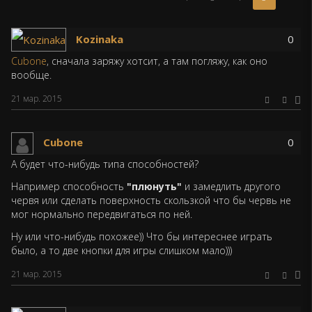
страница)
Kozinaka
0
Cubone
, сначала заряжу хотсит, а там погляжу, как оно
вообще.
21 мар. 2015
Cubone
0
А будет что-нибудь типа способностей?
Например способность
"плюнуть"
и замедлить другого
червя или сделать поверхность скользкой что бы червь не
мог нормально передвигаться по ней.
Ну или что-нибудь похожее)) Что бы интереснее играть
было, а то две кнопки для игры слишком мало)))
21 мар. 2015