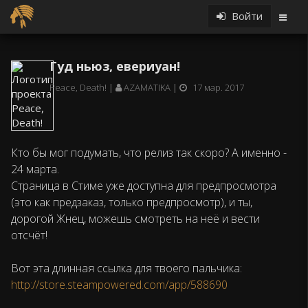
Войти
Гуд ньюз, евериуан!
Peace, Death!
AZAMATIKA
17 мар. 2017
Кто бы мог подумать, что релиз так скоро? А именно -
24 марта.
Страница в Стиме уже доступна для предпросмотра
(это как предзаказ, только предпросмотр), и ты,
дорогой Жнец, можешь смотреть на неё и вести
отсчёт!
Вот эта длинная ссылка для твоего пальчика:
http://store.steampowered.com/app/588690