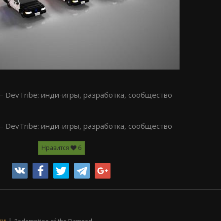
Нравится
6
ки
|