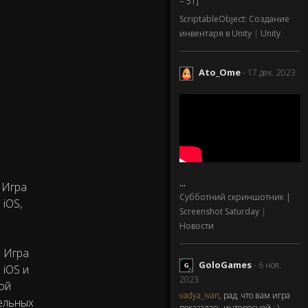
= 51]
ScriptableObject: Создание
инвентаря в Unity
|
Unity
Ato_Ome
- 17 дек. 2023
...
 Игра
Субботний скриншотник |
 iOS,
Screenshot Saturday
|
Новости
. Игра
GoloGames
- 6 ноя.
 iOS и
2023
вой
vadya_ivan
, рад, что вам игра
ельных
показалась интересной : )