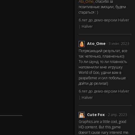
Ato_Ome
, спасибо за
позитивные эмоции, будем
стараться : )
6 лет до демо-версии Halver
|
Halver
Ato_Ome
- 3 июн. 2023
Потрясающий результат, все
так четенько, плавненько)
То ли саунд, то ли плавность
напомнили мне игрушку
World of Goo, удачи вам в
разработке и сил побольше
дойти до релиза!)
6 лет до демо-версии Halver
|
Halver
Cute Fox
- 2 апр. 2023
Graphics are a little cool, good
HD content. But this game
doesn't cause nary interest me.