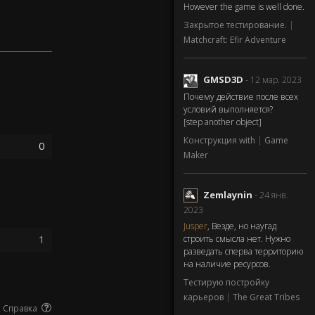
However the game is well done.
Закрытое тестирование.
|
Matchcraft: Efir Adventure
GMSD3D
- 12 мар. 2023
Почему действие после всех
условий выполняется?
[step another object]
Конструкция with
|
Game
0
Maker
Zemlaynin
- 24 янв.
2023
Jusper
, Везде, но наугад
1
строить смысла нет. Нужно
разведать сперва территорию
на наличие ресурсов.
Тестирую постройку
карьеров
|
The Great Tribes
Справка