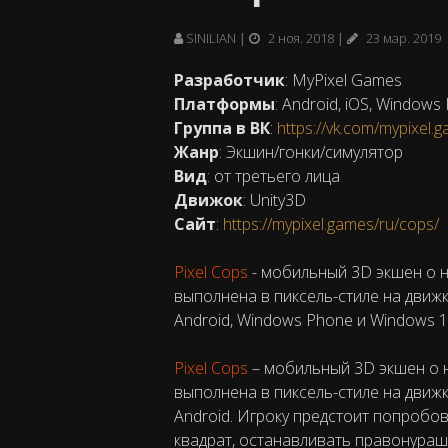
SINILIAN
2 ноя. 2018
23 мар. 2019
Разработчик
: MyPixel Games
Платформы
: Android, iOS, Windows
Группа в ВК
:
https://vk.com/mypixel.
Жанр
: Экшин/гонки/симулятор
Вид
: от третьего лица
Движок
: Unity3D
Сайт
:
https://mypixel.games/ru/cops/
Pixel Cops
- мобильный 3D экшен о н
выполнена в пиксель-стиле на движк
Android, Windows Phone и Windows 1
Pixel Cops
– мобильный 3D экшен о н
выполнена в пиксель-стиле на движк
Android. Игроку предстоит попробов
квадрат, останавливать правонураш