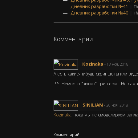
Дневник разработки №41
|
Th
Дневник разработки №40
|
Th
Комментарии
Kozinaka
- 18 ноя. 2018
А есть какие-нибудь скриншоты или вид
P.S. Немного "экшин" триггерит. Не сам
SINILIAN
- 20 ноя. 2018
Kozinaka
, пока мы не смоделируем запл
Комментарий