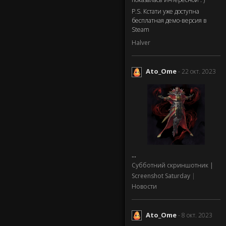
P.S. Кстати уже доступна
бесплатная демо-версия в
Steam
Halver
Ato_Ome
- 22 окт. 2023
...
Субботний скриншотник |
Screenshot Saturday
|
Новости
Ato_Ome
- 8 окт. 2023