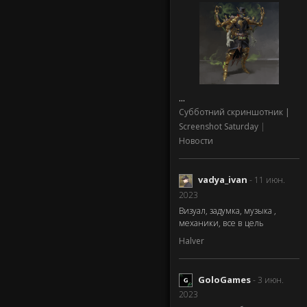
...
Субботний скриншотник |
Screenshot Saturday
|
Новости
vadya_ivan
- 11 июн.
2023
Визуал, задумка, музыка ,
механики, все в цель
Halver
GoloGames
- 3 июн.
2023