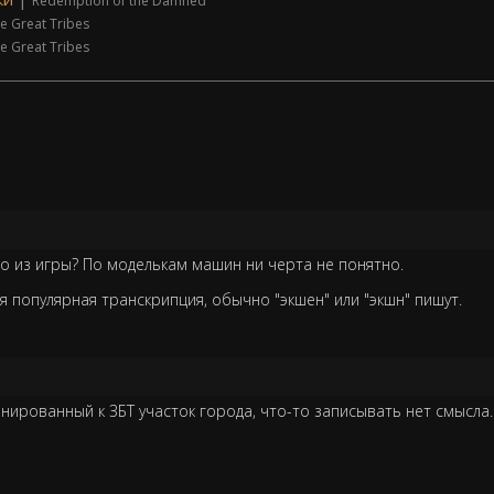
Redemption of the Damned
e Great Tribes
e Great Tribes
ео из игры? По моделькам машин ни черта не понятно.
ая популярная транскрипция, обычно "экшен" или "экшн" пишут.
анированный к ЗБТ участок города, что-то записывать нет смысла.