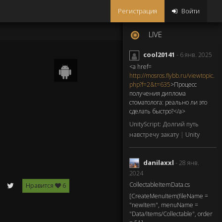
Регистрация
Войти
LIVE
cool20141
- 6 янв. 2025
<a href=
Доступно в
GOOGLE PLAY
http://mosros.flybb.ru/viewtopic.
php?f=2&t=635
>Процесс
получения диплома
стоматолога: реально ли это
сделать быстро?</a>
UnityScript: Долгий путь
навстречу закату
|
Unity
danilaxxl
- 28 янв.
2024
CollectableItemData.cs
Нравится
6
[CreateMenuItem(fileName =
"newItem", menuName =
"Data/Items/Collectable", order