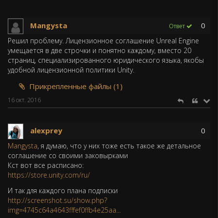
Mangysta
0
Ответ
Решил проблему. Лицензионное соглашение Unreal Engine
умещается в две строчки и понятно каждому, вместо 20
страниц, специализированного юридического языка, якобы
удобной лицензионной политики Unity.
Прикрепленные файлы (1)
16 окт. 2016
alexprey
0
Mangysta
, я думаю, что у них тоже есть такое же детальное
соглашение со своими заковырками
Кст вот все расписано:
https://store.unity.com/ru/
И так для каждого плана подписки
http://screenshot.su/show.php?
img=4745c64a4643fffef0ffb4e25aa...