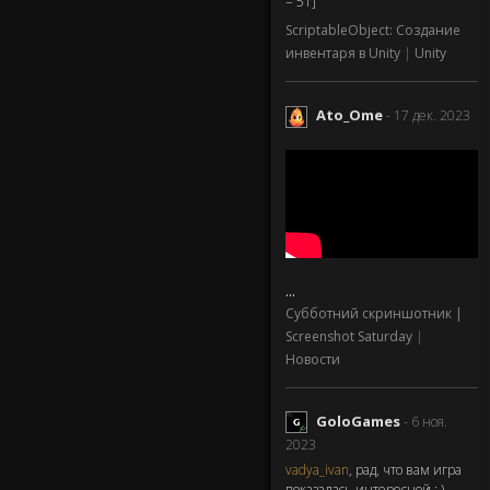
= 51]
ScriptableObject: Создание
инвентаря в Unity
|
Unity
Ato_Ome
- 17 дек. 2023
...
Субботний скриншотник |
Screenshot Saturday
|
Новости
GoloGames
- 6 ноя.
2023
vadya_ivan
, рад, что вам игра
показалась интересной : )