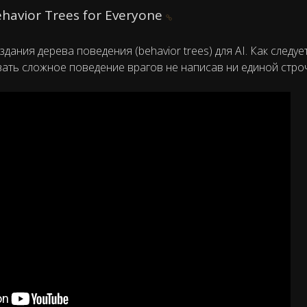
ehavior Trees for Everyone
ания дерева поведения (behavior trees) для AI. Как следует
вать сложное поведение врагов не написав ни единой строч