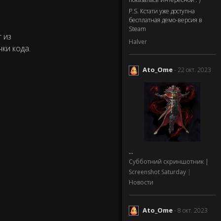
P.S. Кстати уже доступна
бесплатная демо-версия в
Steam
 из
Halver
ки кода.
Ato_Ome
- 22 окт. 2023
...
Субботний скриншотник |
Screenshot Saturday
|
Новости
Ato_Ome
- 8 окт. 2023