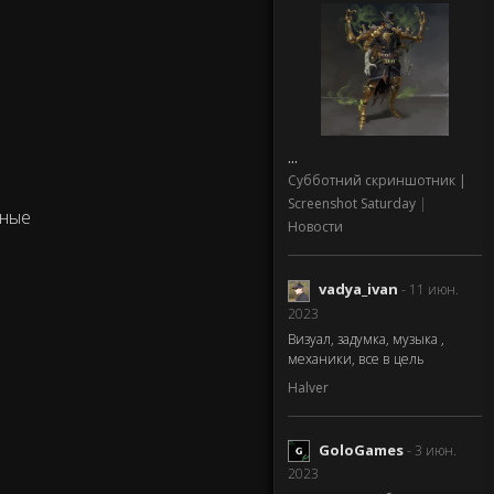
...
Субботний скриншотник |
Screenshot Saturday
|
ьные
Новости
vadya_ivan
- 11 июн.
2023
Визуал, задумка, музыка ,
механики, все в цель
Halver
GoloGames
- 3 июн.
2023