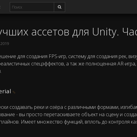
с
чших ассетов для Unity. Ча
 2019
шение для создания FPS-игр, систему для создания рек, ви
еалистичных спецэффектов, а так же полноценная AR-игра,
.
erial
ски создавать реки и озёра с различными формами, изгиба
вание - вы просто перетаскиваете объект на сцену и созда
лайнов. Имеет множество функций, вплоть до контроля ка