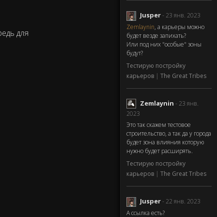
Jusper
- 23 янв. 2023
Zemlaynin
, а карьеры можно
редь для
будет везде запихать?
Или под них "особые" зоны
будут?
Тестирую постройку
карьеров
|
The Great Tribes
Zemlaynin
- 23 янв.
2023
Это так скажем тестовое
строительство, а так да у города
будет зона влияния которую
нужно будет расширять.
Тестирую постройку
карьеров
|
The Great Tribes
Jusper
- 22 янв. 2023
А ссылка есть?