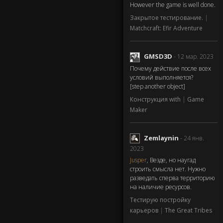
However the game is well done.
Закрытое тестирование.
|
Matchcraft: Efir Adventure
GMSD3D
- 12 мар. 2023
Почему действие после всех
условий выполняется?
[step another object]
Конструкция with
|
Game
Maker
Zemlaynin
- 24 янв.
2023
Jusper
, Везде, но наугад
строить смысла нет. Нужно
разведать сперва территорию
на наличие ресурсов.
Тестирую постройку
карьеров
|
The Great Tribes