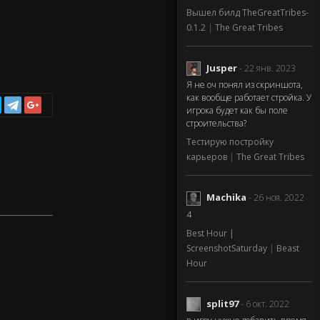
Вышел билд TheGreatTribes-
0.1.2
|
The Great Tribes
Jusper
- 22 янв. 2023
Я не оч понял из скриншота,
как вообще работает стройка. У
игрока будет как бы поле
строительства?
Тестирую постройку
карьеров
|
The Great Tribes
Machika
- 26 ноя. 2022
4
Best Hour |
ScreenshotSaturday
|
Beast
Hour
split97
- 6 окт. 2022