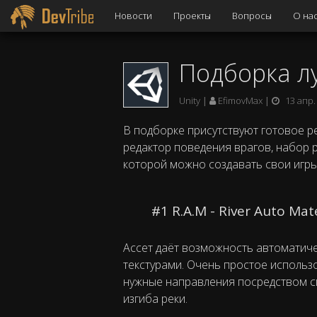
Новости
Проекты
Вопросы
О на
Подборка лу
Unity
EfimovMax
13 апр.
В подборке присутствуют готовое ре
редактор поведения врагов, набор р
которой можно создавать свои игры
#1 R.A.M - River Auto Mat
Ассет даёт возможность автоматиче
текстурами. Очень простое использо
нужные направления посредством сп
изгиба реки.