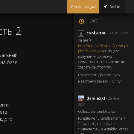
Регистрация
Войти
LIVE
сть 2
cool20141
- 6 янв. 2025
<a href=
http://mosros.flybb.ru/viewtopic.
php?f=2&t=635
>Процесс
зуальный
получения диплома
 на базе
стоматолога: реально ли это
сделать быстро?</a>
UnityScript: Долгий путь
навстречу закату
|
Unity
danilaxxl
- 28 янв.
ми и
2024
ёте
CollectableItemData.cs
ждого
[CreateMenuItem(fileName =
"newItem", menuName =
"Data/Items/Collectable", order