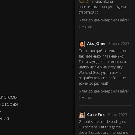
Ato_Ome
, спасибо за
позитивные эмоции, будем
стараться : )
6 лет до демо-версии Halver
|
Halver
Ato_Ome
- 3 июн. 2023
Потрясающий результат, все
так четенько, плавненько)
То ли саунд, то ли плавность
напомнили мне игрушку
World of Goo, удачи вам в
разработке и сил побольше
дойти до релиза!)
6 лет до демо-версии Halver
системы,
|
Halver
 которая
х
Cute Fox
- 2 апр. 2023
ения
Graphics are a little cool, good
HD content. But this game
doesn't cause nary interest me.