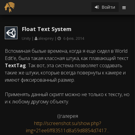
Войти
Float Text System
Unity
alexprey
6 фев. 2014
Вспоминая былые времена, когда я еще сидел в World
Edit'е, была такая классная штука, как плавающий текст
TextTag
. Так вот, эта система позволяет создавать
такие же штуки, которые всегда повернуты к камере и
имеют фиксированный размер.
Применять данный скрипт можно не только к тексту, но
и к любому другому объекту.
((галерея
http://screenshot.su/show.php?
img=21ee6ff83511d8a59d8854d7417...