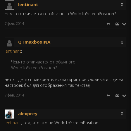
lentinant
0
Чем-то отличается от обычного WorldToScreenPosition?
7 фев. 2014
QTmaxboxINA
0
lentinant
:
Чем-то отличается от обычного
WorldToScreenPosition?
нет. я где-то пользовательский скрипт он сложный и с кучей
настроек был для отображения так текста)))
7 фев. 2014
alexprey
0
lentinant
, тем, что это не WorldToScreenPosition