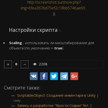
http://screenshot.su/show.php?
img=6fea367bd75ef2c18bb5746ae69...
))
Настройки скрипта
Scaling
- использовать ли масштабирование для
объекта (по умолчанию =
true
)
0
2208
Смотрите также:
ScriptableObject: Создание инвентаря в Unity
|
Unity
Запись о разработке "Ярости Софии" №1
|