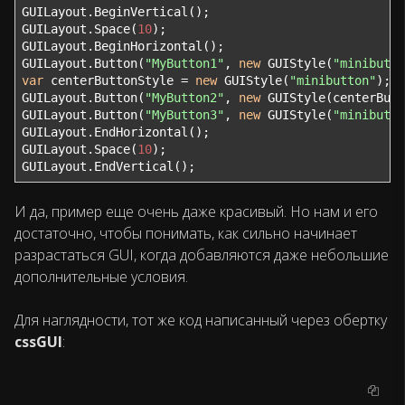
GUILayout.BeginVertical();

GUILayout.Space(
10
);

GUILayout.BeginHorizontal();

GUILayout.Button(
"MyButton1"
, 
new
 GUIStyle(
"minibutto
var
 centerButtonStyle = 
new
 GUIStyle(
"minibutton"
);

GUILayout.Button(
"MyButton2"
, 
new
 GUIStyle(centerButt
GUILayout.Button(
"MyButton3"
, 
new
 GUIStyle(
"minibutto
GUILayout.EndHorizontal();

GUILayout.Space(
10
);

GUILayout.EndVertical();
И да, пример еще очень даже красивый. Но нам и его
достаточно, чтобы понимать, как сильно начинает
разрастаться GUI, когда добавляются даже небольшие
дополнительные условия.
Для наглядности, тот же код написанный через обертку
cssGUI
: