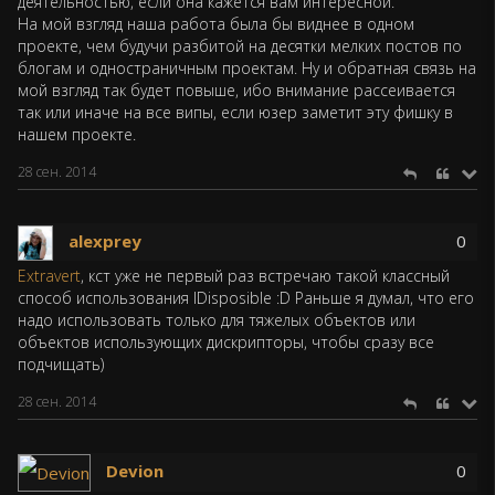
деятельностью, если она кажется вам интересной.
На мой взгляд наша работа была бы виднее в одном
проекте, чем будучи разбитой на десятки мелких постов по
блогам и одностраничным проектам. Ну и обратная связь на
мой взгляд так будет повыше, ибо внимание рассеивается
так или иначе на все випы, если юзер заметит эту фишку в
нашем проекте.
28 сен. 2014
alexprey
0
Extravert
, кст уже не первый раз встречаю такой классный
способ использования IDisposible :D Раньше я думал, что его
надо использовать только для тяжелых объектов или
объектов использующих дискрипторы, чтобы сразу все
подчищать)
28 сен. 2014
Devion
0