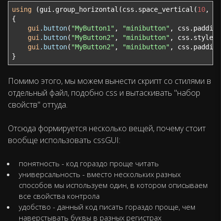
using
 (gui.group_horizontal(css.space_vertical(
10
, 
0
)
{

gui
.button
(
"MyButton1"
, 
"minibutton"
, css.padding
gui
.button
(
"MyButton2"
, 
"minibutton"
, css.style_s
gui
.button
(
"MyButton2"
, 
"minibutton"
, css.padding
}
Помимо этого, мы можем вынести скрипт со стилями в
отдельный файл, подобно css и вытаскивать "набор
свойств" оттуда.
Отсюда формируется несколько вещей, почему стоит
вообще использовать cssGUI:
понятность - код гораздо проще читать
универсальность - вместо нескольких разных
способов мы используем один, в котором описываем
все свойства контрола
удобство - данный код писать гораздо проще, чем
наверстывать буквы в разных регистрах