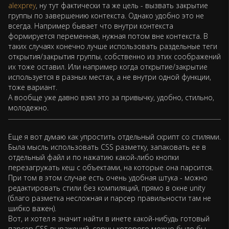
alexprey
, ну тут фактически та же цель - вызвать закрытие
группы по завершению контекста. Однако удобно это не
всегда. Например бывает что внутри контекста
формируется переменная, нужная потом вне контекста. В
таких случаях конечно лучше использовать раздельные теги
открытия/закрытия группы, собственно из этих соображений
их тоже оставил. Или например когда открытие/закрытие
используется в разных местах, а не внутри одной функции,
тоже вариант.
А вообще уже давно взял это за привычку, удобно, стильно,
молодежно.
Еще я вот думаю как упростить отдельный скрипт со стилями.
Была мысль использовать CSS разметку, запаковать ее в
отдельный файл и по нажатию какой-либо кнопки
перезагружать кеш с объектами, на которые она парсится.
При том в этом случае есть очень удобная штука - можно
редактировать стили без компиляций, прямо в окне unity
(благо разметка несложная и парсер правильности там не
шибко важен).
Вот, и хотел я значит найти в инете какой-нибудь готовый
парсер CSS выражений, сорцы которого можно было бы