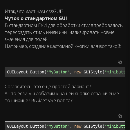
Итак, что дает нам cssGUI?
Чуток о стандартном GUI
В стандартном ГУИ для обработки стиля требовалось
пересоздать стиль и/или инициализировать новые
значения для полей.
Например, создание кастомной кнопки аля вот такой:
GUILayout.Button(
"MyButton"
, 
new
 GUIStyle(
"minibutton
Согласитесь, это еще простой вариант?
А что если мы добавим к нашей кнопке ограничение
по ширине? Выйдет уже вот так:
GUILayout.Button(
"MyButton"
, 
new
 GUIStyle(
"minibutton