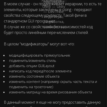
Резервируем модификаторы
В моем случае - он поддерживает иерархии, то есть те
элементы, которые заключены в using - передают
свойства следующему контексту. Такой фичи в
стандартном GUI просто нет.
В случае же со свойствами без зависимостей код
будет просто линейным перечислением стилей.
В целом "модификаторы" могут вот что:
модицифицировать прямоугольник
подменить/изменить стиль
добавить опции GUILayout
написать код перед/после элемента
изменить состояние объекта
изменить контент (например скрыть часть текста и
подменить на троеточие)
изменить матрицу на время рисования объекта
В данный момент я еще не могу предоставить данную