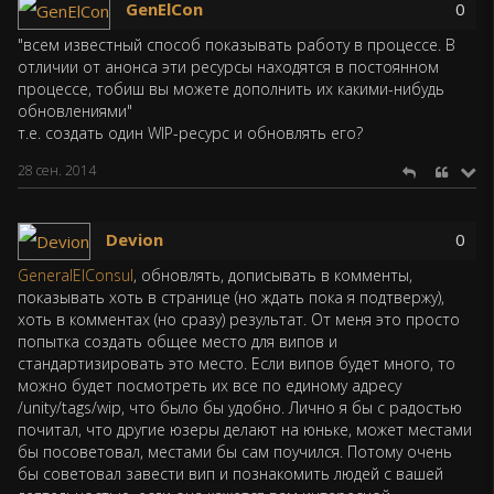
GenElCon
0
"всем известный способ показывать работу в процессе. В
отличии от анонса эти ресурсы находятся в постоянном
процессе, тобиш вы можете дополнить их какими-нибудь
обновлениями"
т.е. создать один WIP-ресурс и обновлять его?
28 сен. 2014
Devion
0
GeneralElConsul
, обновлять, дописывать в комменты,
показывать хоть в странице (но ждать пока я подтвержу),
хоть в комментах (но сразу) результат. От меня это просто
попытка создать общее место для випов и
стандартизировать это место. Если випов будет много, то
можно будет посмотреть их все по единому адресу
/unity/tags/wip, что было бы удобно. Лично я бы с радостью
почитал, что другие юзеры делают на юньке, может местами
бы посоветовал, местами бы сам поучился. Потому очень
бы советовал завести вип и познакомить людей с вашей