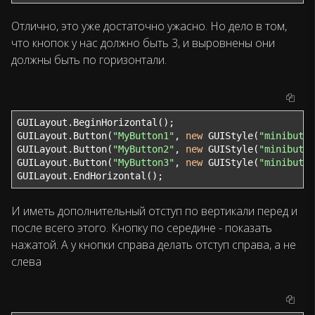
Отлично, это уже достаточно ужасно. Но дело в том,
что кнопок у нас должно быть 3, и выровнены они
должны быть по горизонтали.
GUILayout.BeginHorizontal();

GUILayout.Button(
"MyButton1"
, 
new
 GUIStyle(
"minibutto
GUILayout.Button(
"MyButton2"
, 
new
 GUIStyle(
"minibutto
GUILayout.Button(
"MyButton3"
, 
new
 GUIStyle(
"minibutto
GUILayout.EndHorizontal();
И иметь дополнительный отступ по вертикали перед и
после всего этого. Кнопку по середине - показать
нажатой. А у кнопки справа делать отступ справа, а не
слева