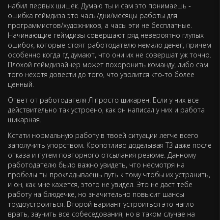
набил первых шишек. Думаю ты и сам это понимаешь -
ошибка геймдиза это часы/дни/месяцы работы для
программистов/художников, а часы эти не бесплатные.
Начинающие геймдизы совершают ряд невероятно глупых
ошибок, которые стоят работодателю немало денег, причем
особенно когда гд думают, что они их не совершат уж точно.
Плохой геймдизайнер может похоронить команду, либо сам
того нехотя довести до того, что уволится кто-то более
ценный.
Ответ от работодателя Л просто шикарен. Если у них все
действительно так устроено, как он написал у них и работа
шикарная.
Кстати нормальную работу в твоей ситуации легче всего
заполучить упорством. Кропотливо доделывая ТЗ даже после
отказа и путем повторного отсылания резюме. Данному
работодателю было важно увидеть, что несмотря на
пробелы ты прокладываешь путь к тому чтобы их устранить,
и он, как мне кажется, этого не увидел. Это не даст тебе
работу на блюдечке, но значительно повысит шансы
трудоустроиться. Второй вариант устроиться это нагло
врать, заучить все собеседования, но в таком случае на