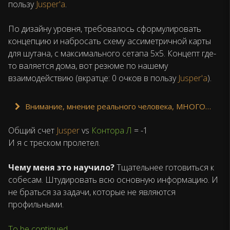
пользу
Jusper'а
.
По дизайну уровня, требовалось сформулировать
концепцию и набросать схему ассиметричной карты
для шутана, с максимального сетапа 5х5. Концепт где-
то валяется дома, вот резюме по нашему
взаимодействию (вкратце: 0 очков в пользу
Jusper'а
).
Внимание, мнение реального человека, МНОГОБУКОВ
Общий счет
Jusper
vs
Контора Л
= -1
И я с треском пролетел.
Чему меня это научило?
Тщательнее готовиться к
собесам. Штудировать всю основную информацию. И
не браться за задачи, которые не являются
профильными.
To be continued