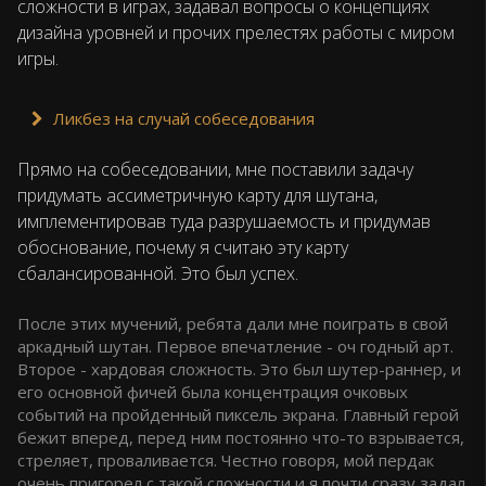
сложности в играх, задавал вопросы о концепциях
дизайна уровней и прочих прелестях работы с миром
игры.
Ликбез на случай собеседования
Прямо на собеседовании, мне поставили задачу
придумать ассиметричную карту для шутана,
имплементировав туда разрушаемость и придумав
обоснование, почему я считаю эту карту
сбалансированной. Это был успех.
После этих мучений, ребята дали мне поиграть в свой
аркадный шутан. Первое впечатление - оч годный арт.
Второе - хардовая сложность. Это был шутер-раннер, и
его основной фичей была концентрация очковых
событий на пройденный пиксель экрана. Главный герой
бежит вперед, перед ним постоянно что-то взрывается,
стреляет, проваливается. Честно говоря, мой пердак
очень пригорел с такой сложности и я почти сразу задал