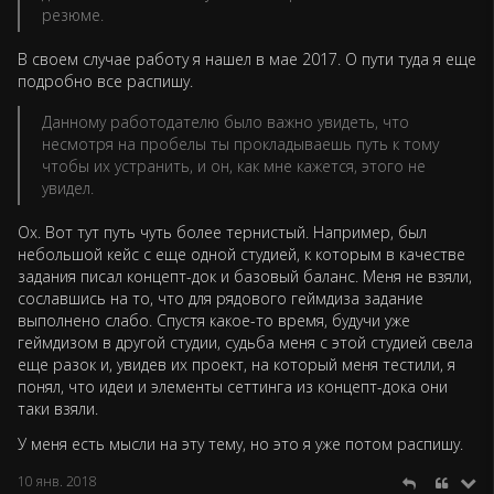
резюме.
В своем случае работу я нашел в мае 2017. О пути туда я еще
подробно все распишу.
Данному работодателю было важно увидеть, что
несмотря на пробелы ты прокладываешь путь к тому
чтобы их устранить, и он, как мне кажется, этого не
увидел.
Ох. Вот тут путь чуть более тернистый. Например, был
небольшой кейс с еще одной студией, к которым в качестве
задания писал концепт-док и базовый баланс. Меня не взяли,
сославшись на то, что для рядового геймдиза задание
выполнено слабо. Спустя какое-то время, будучи уже
геймдизом в другой студии, судьба меня с этой студией свела
еще разок и, увидев их проект, на который меня тестили, я
понял, что идеи и элементы сеттинга из концепт-дока они
таки взяли.
У меня есть мысли на эту тему, но это я уже потом распишу.
10 янв. 2018