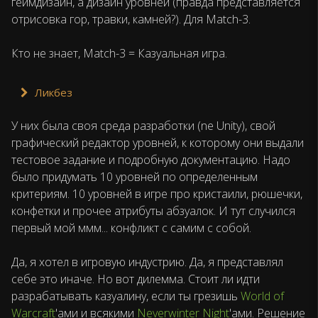
геймдизайн, а дизайн уровней (правда представляется
отрисовка гор, травки, камней?). Для Match-3.
Кто не знает, Match-3 = Казуальная игра.
Ликбез
У них была своя среда разработки (ne Unity), свой
графический редактор уровней, к которому они выдали
тестовое задание и подробную документацию. Надо
было придумать 10 уровней по определенным
критериям. 10 уровней в игре про кристаили, рюшечки,
конфетки и прочее атрибуты абзуалок. И тут случился
первый мой ммм... конфликт с самим с собой.
Да, я хотел в игровую индустрию. Да, я представлял
себе это иначе. Но вот дилемма. Стоит ли идти
разрабатывать казуалину, если ты грезишь
World of
Warcraft
'ами и всякими
Neverwinter Night
'ами. Решение