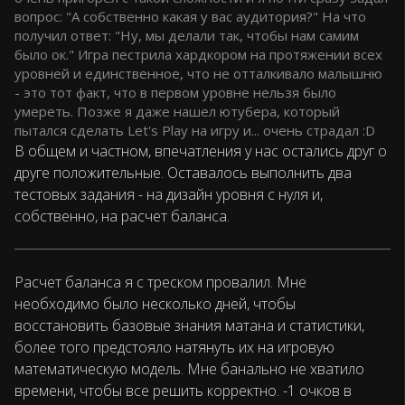
вопрос: "А собственно какая у вас аудитория?"
На что
получил ответ: "Ну, мы делали так, чтобы нам самим
было ок."
Игра пестрила хардкором на протяжении всех
уровней и единственное, что не отталкивало малышню
- это тот факт, что в первом уровне нельзя было
умереть. Позже я даже нашел ютубера, который
пытался сделать Let's Play на игру и... очень страдал :D
В общем и частном, впечатления у нас остались друг о
друге положительные. Оставалось выполнить два
тестовых задания - на дизайн уровня с нуля и,
собственно, на расчет баланса.
Расчет баланса я с треском провалил. Мне
необходимо было несколько дней, чтобы
восстановить базовые знания матана и статистики,
более того предстояло натянуть их на игровую
математическую модель. Мне банально не хватило
времени, чтобы все решить корректно. -1 очков в