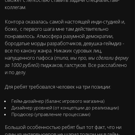
коллегам.
Контора оказалась самой настоящей инди-студией и,
боже,. с первого шага мне там действительно
понравилось. Атмосфера разумной демократии,
бородатые морды разработчиков, девушка-геймдиз -
все по канону жанра. Никаких суровых лиц,
напущенного пафоса (
типа, мы про, мы сделали ферму
за 1000 рублей
) пиджаков, галстуков. Все расслаблено
и по делу.
Для ребят требовался человек на три позиции:
Гейм-дизайнер (баланс игрового магазина)
Дизайнер уровней (от концепции до реализации)
Продюсер (управление процессами)
Большой особенностью ребят был тот факт, что ни
один из интервьюеров не шарил толком ни в гейм-