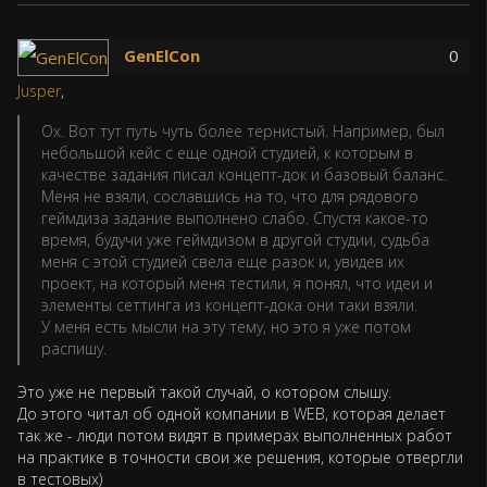
GenElCon
0
Jusper
,
Ох. Вот тут путь чуть более тернистый. Например, был
небольшой кейс с еще одной студией, к которым в
качестве задания писал концепт-док и базовый баланс.
Меня не взяли, сославшись на то, что для рядового
геймдиза задание выполнено слабо. Спустя какое-то
время, будучи уже геймдизом в другой студии, судьба
меня с этой студией свела еще разок и, увидев их
проект, на который меня тестили, я понял, что идеи и
элементы сеттинга из концепт-дока они таки взяли.
У меня есть мысли на эту тему, но это я уже потом
распишу.
Это уже не первый такой случай, о котором слышу.
До этого читал об одной компании в WEB, которая делает
так же - люди потом видят в примерах выполненных работ
на практике в точности свои же решения, которые отвергли
в тестовых)