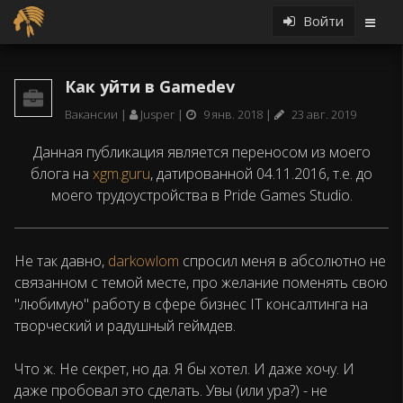
Войти
Как уйти в Gamedev
Вакансии
Jusper
9 янв. 2018
23 авг. 2019
Данная публикация является переносом из моего
блога на
xgm.guru
, датированной 04.11.2016, т.е. до
моего трудоустройства в Pride Games Studio.
Не так давно,
darkowlom
спросил меня в абсолютно не
связанном с темой месте, про желание поменять свою
"любимую" работу в сфере бизнес IT консалтинга на
творческий и радушный геймдев.
Что ж. Не секрет, но да. Я бы хотел. И даже хочу. И
даже пробовал это сделать. Увы (или ура?) - не