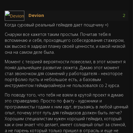
Devion
2
Когда суровый реальный геймдев дает пощечину =)
Снаружи все кажется таким простым. Почитав тебя я
вспоминаю и себя, проходящего собеседования стажером,
как высоко я задирал планку своей ценности, и какой низкой
она на самом деле была.
Момент с теорией вероятности повеселил, в этот момент я
понял дальнейшее развитие сюжета. Думаю этот момент
стал звоночком для сомнений у работодателя - некоторое
портфолио пусть и небольшое есть, а базовым
инструментом геймдизайнера не пользовался со 2 курса.
По поводу того, что тебя не взяли в крутой проект я думаю
это справедливо. Просто по факту - художники и
программисты годами к ним идут, вгрызаясь в любой ценный
опыт, почему этот путь для геймдизов должен быть легче?
Хорошим специалистам нужен хороший геймдиз, который
как и они знает что делает, имеет солидный опыт за спиной,
а не парень который только пришел в отрасль и еще не