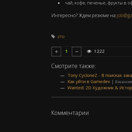
чай, кофе, печенье, фрукты в о
Интересно? Ждем резюме на
job@g
php
1
1222
Смотрите также:
Tony CycloneZ - В поисках зак
Как уйти в Gamedev
|
Ваканси
Wanted: 2D Художник & Исто
Комментарии