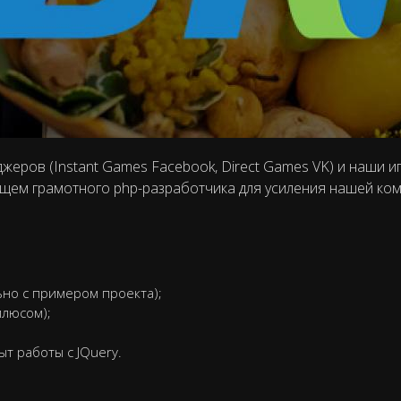
еров (Instant Games Facebook, Direct Games VK) и наши и
щем грамотного php-разработчика для усиления нашей ком
ьно с примером проекта);
плюсом);
ыт работы с JQuery.