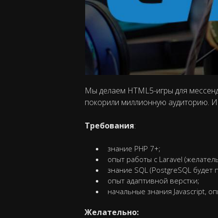
Мы делаем HTML5-игры для мессендж
покорили миллионную аудиторию. И
Требования
:
знание PHP 7+;
опыт работы с Laravel (желател
знание SQL (PostgreSQL будет 
опыт адаптивной верстки;
начальные знания Javascript, оп
Желательно: