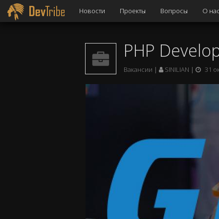
Новости
Проекты
Вопросы
О на
PHP Develo
Вакансии
SINILIAN
31 о