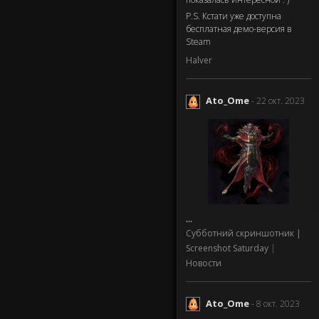
P.S. Кстати уже доступна
бесплатная демо-версия в
Steam
Halver
Ato_Ome
- 22 окт. 2023
...
Субботний скриншотник |
Screenshot Saturday
|
Новости
Ato_Ome
- 8 окт. 2023