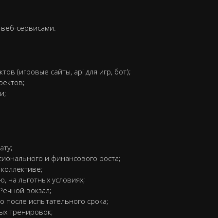
 веб-сервисами.
в (игровые сайты, api для игр, бот);
оектов;
и;
ату;
ионального и финансового роста;
 коллективе;
, на льготных условиях;
Речной вокзал;
о после испытательного срока;
ых тренировок;