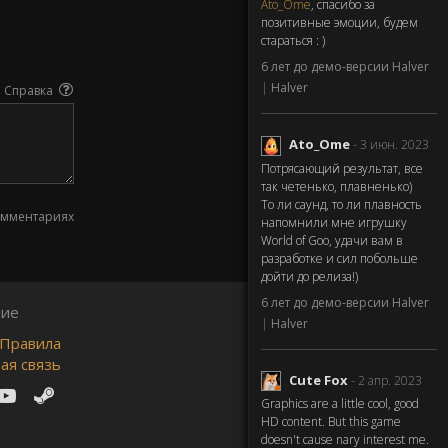
Ato_Ome
, спасибо за
позитивные эмоции, будем
стараться : )
6 лет до демо-версии Halver
|
Halver
Справка
Ato_Ome
- 3 июн. 2023
Потрясающий результат, все
так четенько, плавненько)
То ли саунд, то ли плавность
омментариях
напомнили мне игрушку
World of Goo, удачи вам в
разработке и сил побольше
дойти до релиза!)
6 лет до демо-версии Halver
ние
|
Halver
Правила
ая связь
Cute Fox
- 2 апр. 2023
Graphics are a little cool, good
HD content. But this game
doesn't cause nary interest me.