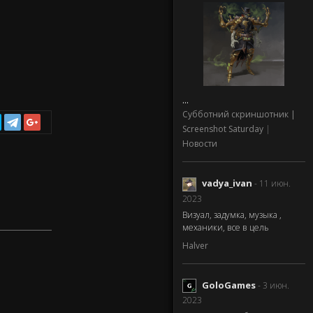
...
Субботний скриншотник |
Screenshot Saturday
|
Новости
vadya_ivan
- 11 июн.
2023
Визуал, задумка, музыка ,
механики, все в цель
Halver
GoloGames
- 3 июн.
2023