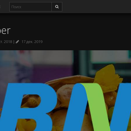
с
per
кт. 2018
17 дек. 2019