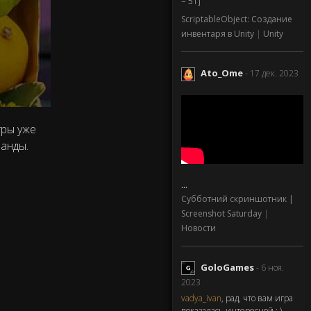
= 51]
ScriptableObject: Создание
инвентаря в Unity
|
Unity
Ato_Ome
- 17 дек. 2023
гры уже
анды.
...
Субботний скриншотник |
Screenshot Saturday
|
Новости
GoloGames
- 6 ноя.
2023
vadya_ivan
, рад, что вам игра
показалась интересной : )