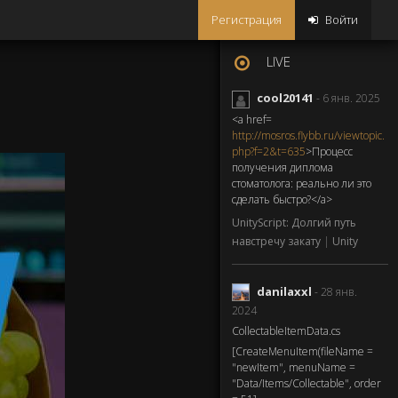
Регистрация
Войти
LIVE
cool20141
- 6 янв. 2025
<a href=
http://mosros.flybb.ru/viewtopic.
php?f=2&t=635
>Процесс
получения диплома
стоматолога: реально ли это
сделать быстро?</a>
UnityScript: Долгий путь
навстречу закату
|
Unity
danilaxxl
- 28 янв.
2024
CollectableItemData.cs
[CreateMenuItem(fileName =
"newItem", menuName =
"Data/Items/Collectable", order