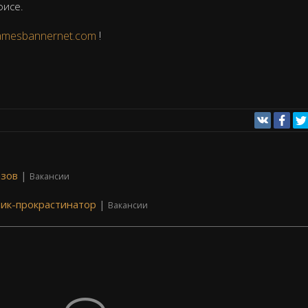
фисе.
amesbannernet.com
!
азов
|
Вакансии
и
рик-прокрастинатор
|
Вакансии