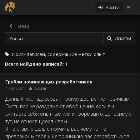
Войти
Назад
Искать!
Поиск записей, содержащие метку:
опыт
Всего найдено записей:
1
Грабли начинающих разработчиков
Дата
4 мая 2021
p.s.rar
публикации
Данный пост адресован преимущественно новичкам.
Пусть вас не раздражают обобщения, если вы
считаете себя опытным или информацию, доносимую
тут, не относящуюся к вам.
Я не ставлю целью поучить вас чему-то, не
превозношу себя и не принижаю вас разработчиков.