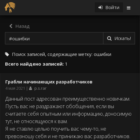
Войти
Назад
Искать!
Поиск записей, содержащие метку:
ошибки
Всего найдено записей:
1
Грабли начинающих разработчиков
Дата
4 мая 2021
p.s.rar
публикации
Данный пост адресован преимущественно новичкам.
Пусть вас не раздражают обобщения, если вы
считаете себя опытным или информацию, доносимую
тут, не относящуюся к вам.
Я не ставлю целью поучить вас чему-то, не
превозношу себя и не принижаю вас разработчиков.