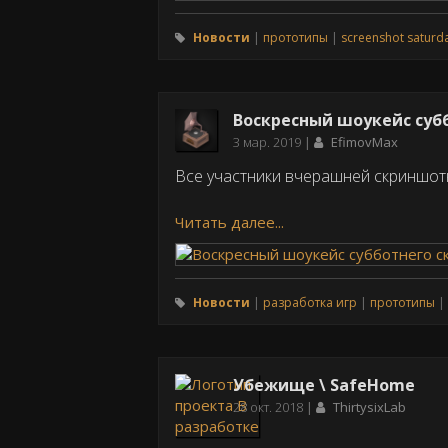
Новости
прототипы
screenshot saturd
Воскресный шоукейс суб
Дата
3 мар. 2019
EfimovMax
публикации
Все участники вчерашней скриншот
Читать далее...
Новости
разработка игр
прототипы
Убежище \ SafeHome
Дата
28 окт. 2018
ThirtysixLab
публикации