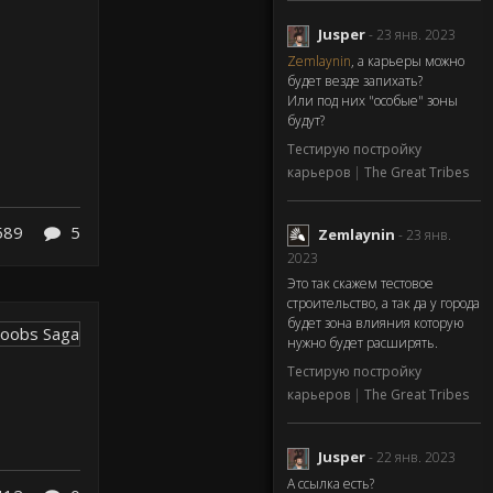
Jusper
- 23 янв. 2023
Zemlaynin
, а карьеры можно
будет везде запихать?
Или под них "особые" зоны
будут?
Тестирую постройку
карьеров
|
The Great Tribes
589
5
Zemlaynin
- 23 янв.
2023
Это так скажем тестовое
строительство, а так да у города
будет зона влияния которую
нужно будет расширять.
Тестирую постройку
карьеров
|
The Great Tribes
Jusper
- 22 янв. 2023
А ссылка есть?