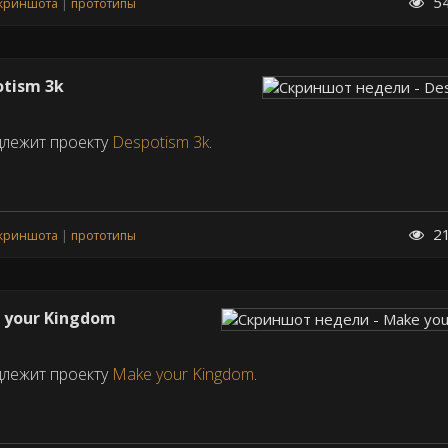
5
скриншота
прототипы
tism 3k
длежит проекту
Despotism 3k
.
2
скриншота
прототипы
 your Kingdom
длежит проекту
Make your Kingdom
.