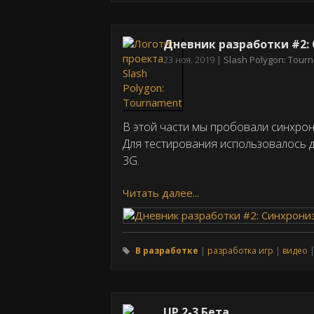
Дневник разработки #2:
Дата
23 ноя. 2019
Slash Polygon: Tou
публикации
В этой части мы пробовали синхрон
Для тестирования использовалось дв
3G.
Читать далее...
В разработке
разработка игр
видео
UP 2-3 Бета