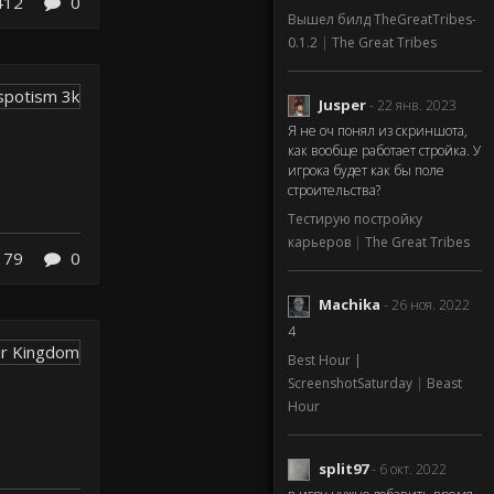
412
0
Вышел билд TheGreatTribes-
0.1.2
|
The Great Tribes
Jusper
- 22 янв. 2023
Я не оч понял из скриншота,
как вообще работает стройка. У
игрока будет как бы поле
строительства?
Тестирую постройку
карьеров
|
The Great Tribes
179
0
Machika
- 26 ноя. 2022
4
Best Hour |
ScreenshotSaturday
|
Beast
Hour
split97
- 6 окт. 2022