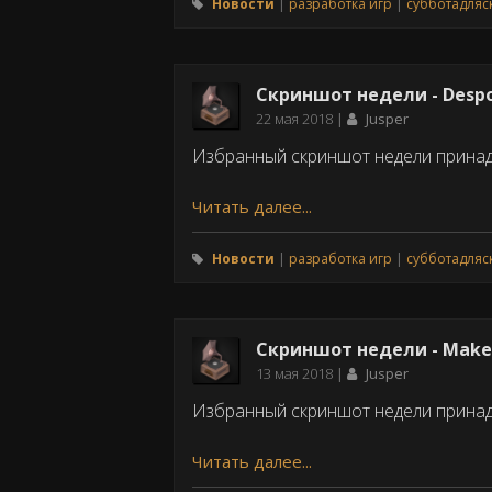
Новости
разработка игр
субботадля
Скриншот недели - Despo
Дата
22 мая 2018
Jusper
публикации
Избранный скриншот недели прина
Читать далее...
Новости
разработка игр
субботадля
Скриншот недели - Make
Дата
13 мая 2018
Jusper
публикации
Избранный скриншот недели прина
Читать далее...