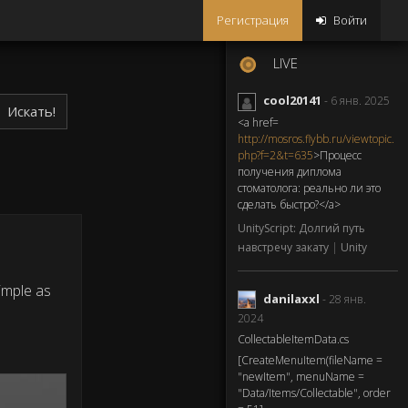
Регистрация
Войти
LIVE
cool20141
- 6 янв. 2025
Искать!
<a href=
http://mosros.flybb.ru/viewtopic.
php?f=2&t=635
>Процесс
получения диплома
стоматолога: реально ли это
сделать быстро?</a>
UnityScript: Долгий путь
навстречу закату
|
Unity
imple as
danilaxxl
- 28 янв.
2024
CollectableItemData.cs
[CreateMenuItem(fileName =
"newItem", menuName =
"Data/Items/Collectable", order