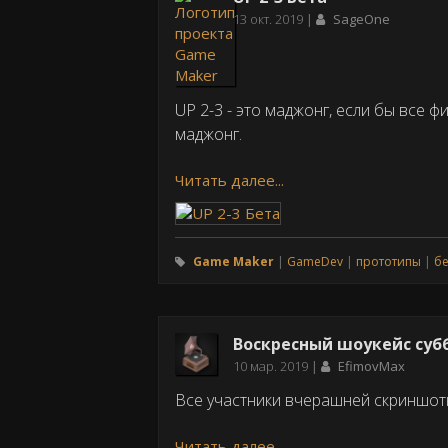
Дата
13 окт. 2019
SageOne
публикации
UP 2-3 - это маджонг, если бы все 
маджонг.
Читать далее...
Game Maker
GameDev
прототипы
бе
Воскресный шоукейс суб
Дата
10 мар. 2019
EfimovMax
публикации
Все участники вчерашней скриншот
Читать далее...