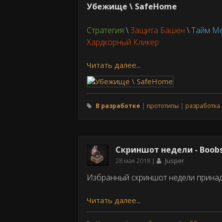
Убежище \ SafeHome
Стратегия
\
Защита Башен
\
Тайм М
Хардкорный Кликер
Читать далее...
В разработке
прототипы
разработка 
Скриншот недели - Boob
Дата
28 мая 2018
Jusper
публикации
Избранный скриншот недели прина
Читать далее...