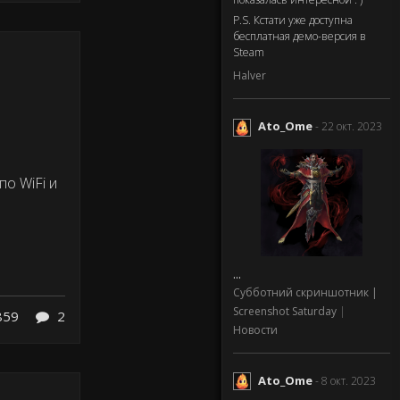
P.S. Кстати уже доступна
бесплатная демо-версия в
Steam
Halver
Ato_Ome
- 22 окт. 2023
по WiFi и
...
Субботний скриншотник |
Screenshot Saturday
|
859
2
Новости
Ato_Ome
- 8 окт. 2023