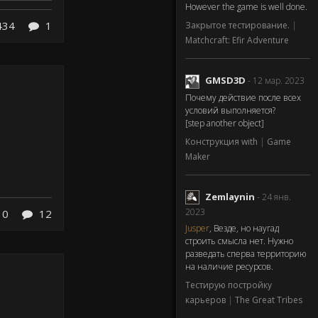
However the game is well done.
434
1
Закрытое тестирование.
|
Matchcraft: Efir Adventure
GMSD3D
- 12 мар. 2023
Почему действие после всех
условий выполняется?
[step another object]
Конструкция with
|
Game
Maker
Zemlaynin
- 24 янв.
2023
10
12
Jusper
, Везде, но наугад
строить смысла нет. Нужно
разведать сперва территорию
на наличие ресурсов.
Тестирую постройку
карьеров
|
The Great Tribes