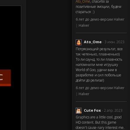
Ato_Ome
, спасибо за
позитивные эмоции, будем
стараться : )
6 лет до демо-версии Halver
|
Halver
Ato_Ome
- 3 июн. 2023
Потрясающий результат, все
так четенько, плавненько)
То ли саунд, то ли плавность
напомнили мне игрушку
World of Goo, удачи вам в
разработке и сил побольше
дойти до релиза!)
6 лет до демо-версии Halver
|
Halver
Cute Fox
- 2 апр. 2023
Graphics are a little cool, good
HD content. But this game
doesn't cause nary interest me.