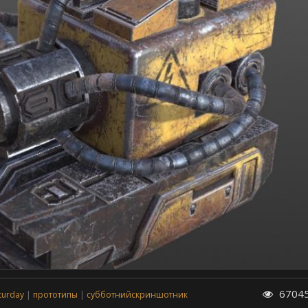
6704
turday
прототипы
субботнийскриншотник