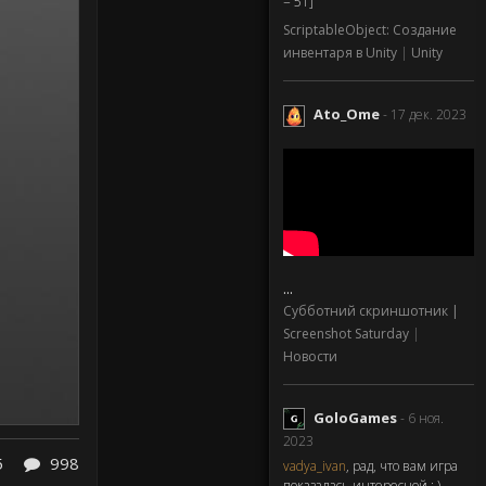
= 51]
ScriptableObject: Создание
инвентаря в Unity
|
Unity
Ato_Ome
- 17 дек. 2023
...
Субботний скриншотник |
Screenshot Saturday
|
Новости
GoloGames
- 6 ноя.
2023
5
998
vadya_ivan
, рад, что вам игра
показалась интересной : )