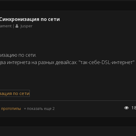
 Синхронизация по сети
rnament
Jusper
изацию по сети.
а интернета на разных девайсах: "так-себе-DSL-интернет" 
1
прототипы
+ показать еще 2