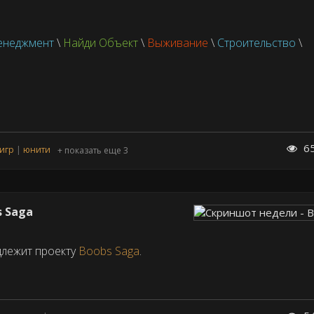
енеджмент
\
Найди Объект
\
Выживание
\
Строительство
\
6
игр
юнити
+ показать еще 3
s Saga
длежит проекту
Boobs Saga
.