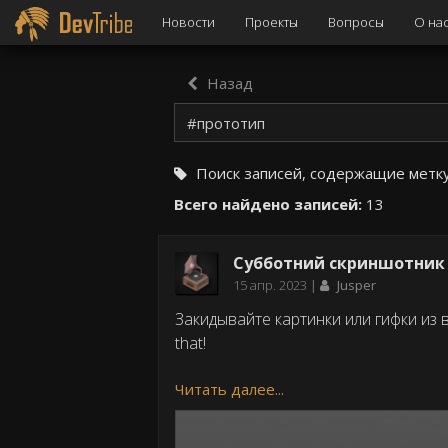
Новости
Проекты
Вопросы
О на
Назад
Поиск записей, содержащие метк
Всего найдено записей:
13
Субботний скриншотник |
Дата
15 апр. 2023
Jusper
публикации
Закидывайте картинки или гифки из 
that!
Читать далее...