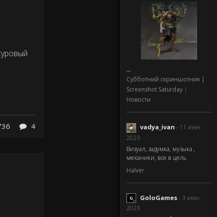
 суровый
...
Субботний скриншотник |
Screenshot Saturday
|
Новости
736
4
vadya_ivan
- 11 июн.
2023
Визуал, задумка, музыка ,
механики, все в цель
Halver
GoloGames
- 3 июн.
2023