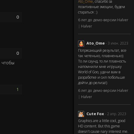
Ato_Ome
, спасибо за
позитивные эмоции, будем
стараться : )
0
6 лет до демо-версии Halver
|
Halver
Ato_Ome
- 3 июн. 2023
Потрясающий результат, все
0
так четенько, плавненько)
То ли саунд, то ли плавность
и чтобы
напомнили мне игрушку
World of Goo, удачи вам в
разработке и сил побольше
дойти до релиза!)
1
6 лет до демо-версии Halver
|
Halver
Cute Fox
- 2 апр. 2023
Graphics are a little cool, good
HD content. But this game
doesn't cause nary interest me.