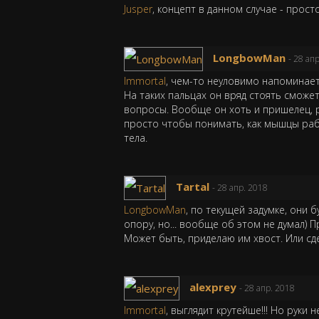
Jusper
, концепт в данном случае - прос
LongbowMan
- 28 ап
Immortal
, чем-то неуловимо напоминае
На таких пальцах он вряд стоять сможет
вопросы. Вообще он хоть и пришелец, 
просто чтобы понимать, как мышцы раб
тела.
Tartal
- 28 апр. 2018
LongbowMan
, по текущей задумке, они 
опору, но... вообще об этом не думал) 
Может быть, приделаю им хвост. Или с
alexprey
- 28 апр. 2018
Immortal
, выглядит крутейше!!! Но руки 