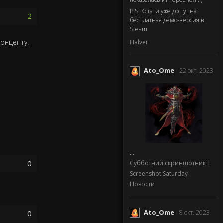
P.S. Кстати уже доступна
2
бесплатная демо-версия в
Steam
онцепту.
Halver
Ato_Ome
- 22 окт. 2023
...
0
Субботний скриншотник |
Screenshot Saturday
|
Новости
Ato_Ome
- 8 окт. 2023
0