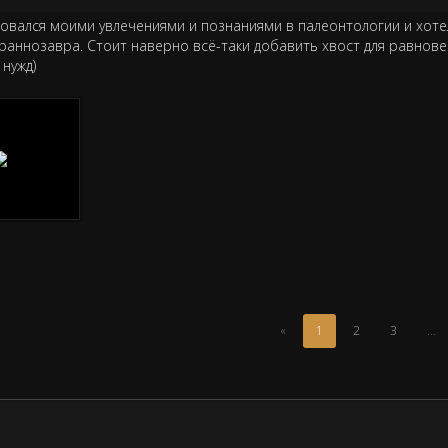
овался моими увлечениями и познаниями в палеонтологии и хоте
раннозавра. Стоит наверно всё-таки добавить хвост для равновес
нужд)
(Текущая
«
1
2
3
…
страница)