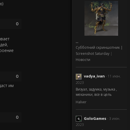
ю)
0
ывает
...
дей,
Субботний скриншотник |
троение
Screenshot Saturday
|
Новости
0
vadya_ivan
- 11 июн.
2023
даст им
Визуал, задумка, музыка ,
механики, все в цель
Halver
0
GoloGames
- 3 июн.
2023