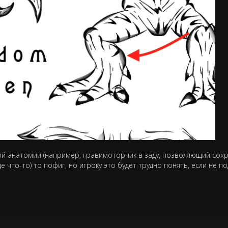
ой анатомии (например, гравимоторчик в заду, позволяющий сох
 что-то) то пофиг, но игроку это будет трудно понять, если не п