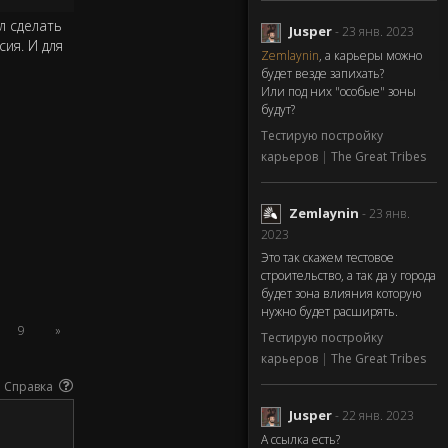
л сделать
Jusper
- 23 янв. 2023
ия. И для
Zemlaynin
, а карьеры можно
будет везде запихать?
Или под них "особые" зоны
будут?
Тестирую постройку
карьеров
|
The Great Tribes
Zemlaynin
- 23 янв.
2023
Это так скажем тестовое
строительство, а так да у города
будет зона влияния которую
нужно будет расширять.
9
»
Тестирую постройку
карьеров
|
The Great Tribes
Справка
Jusper
- 22 янв. 2023
А ссылка есть?