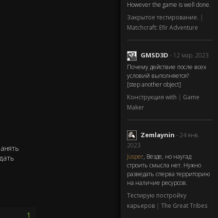
However the game is well done.
Закрытое тестирование.
|
Matchcraft: Efir Adventure
GMSD3D
- 12 мар. 2023
Почему действие после всех
условий выполняется?
[step another object]
Конструкция with
|
Game
Maker
Zemlaynin
- 24 янв.
2023
ранять
Jusper
, Везде, но наугад
одать
строить смысла нет. Нужно
разведать сперва территорию
на наличие ресурсов.
Тестирую постройку
карьеров
|
The Great Tribes
1