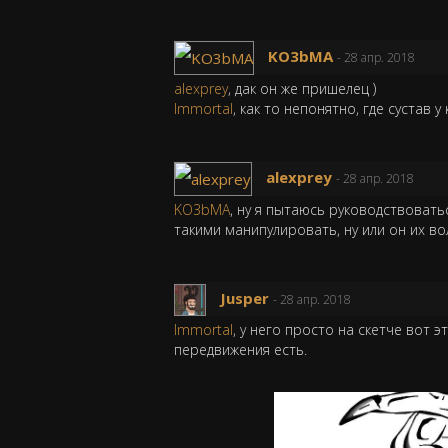
KO3bMA
- 28 апр. 2018
alexprey
, дак он же пришелец )
Immortal
, как то непонятно, где сустав у
alexprey
- 28 апр. 2018
KO3bMA
, ну я пытаюсь руководствоват
такими манипулировать, ну или он их во
Jusper
- 28 апр. 2018
Immortal
, у него просто на скетче вот э
передвижения есть.