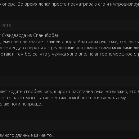
то опора. Во время лепки просто посматриваю его и импровизиру
р. 2018
т Сквидварда из Спанчбоба)
, ему явно не хватает задней опоры. Анатомия рук тоже, кхм, выз
рекомендую сверяться с реальными анатомическими моделями лю
отают, тем более, что у мужика явно вполне антропоморфное с
будут ходить сгорбившись, широко расставив руки. Возможно, это 
Просто захотелось такие рептилеподобные ноги сделать ему.
делаю ноги попроще.
немного длинные какие-то...