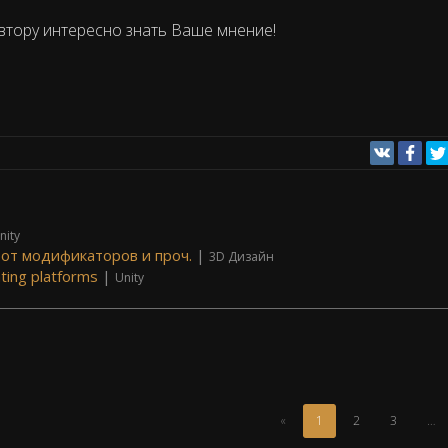
втору интересно знать Ваше мнение!
nity
 от модификаторов и проч.
|
3D Дизайн
ating platforms
|
Unity
(Текущая
«
1
2
3
…
страница)