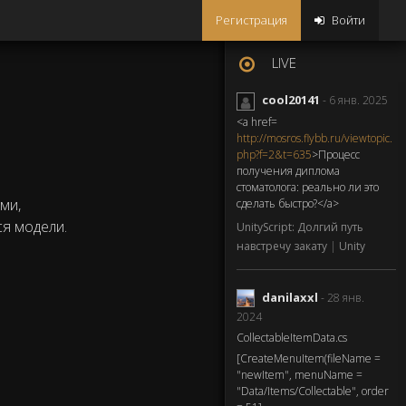
Регистрация
Войти
LIVE
cool20141
- 6 янв. 2025
<a href=
http://mosros.flybb.ru/viewtopic.
php?f=2&t=635
>Процесс
получения диплома
стоматолога: реально ли это
ми,
сделать быстро?</a>
ся модели.
UnityScript: Долгий путь
навстречу закату
|
Unity
danilaxxl
- 28 янв.
2024
CollectableItemData.cs
[CreateMenuItem(fileName =
"newItem", menuName =
"Data/Items/Collectable", order