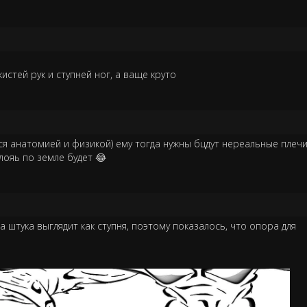
 кистей рук и ступней ног, а ваще круто
ься анатомией и физикой) ему тогда нужны бцдут нереальные плеч
лояь по земле будет 😂
та штука выглядит как ступня, поэтому показалось, что опора для