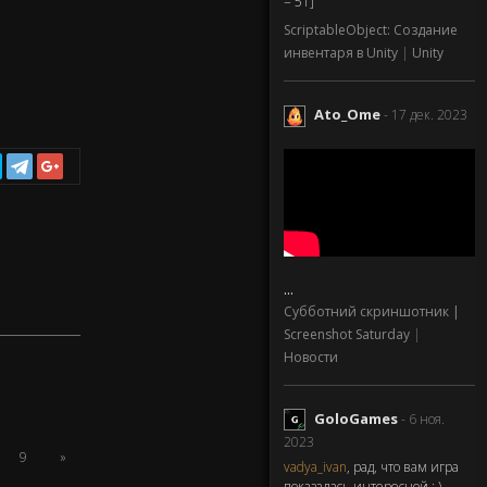
= 51]
ScriptableObject: Создание
инвентаря в Unity
|
Unity
Ato_Ome
- 17 дек. 2023
...
Субботний скриншотник |
Screenshot Saturday
|
Новости
GoloGames
- 6 ноя.
2023
9
»
vadya_ivan
, рад, что вам игра
показалась интересной : )