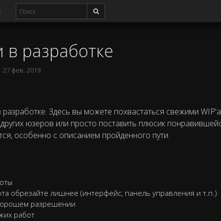
с
 в разработке
27 фев. 2019
 разработке. Здесь вы можете похвастаться свежими WIP'а
 других юзеров или просто поставить плюсик понравившей
ся, особенно с описанием пройденного пути.
оты
а обрезайте лишнее (интерфейс, панель управления и т.п.)
 хорошем разрешении
жих работ