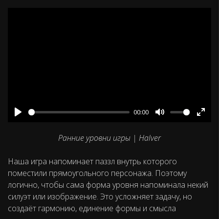
00:00
Play
Mute
Ente
fulls
Ранние уровни игры | Halver
Наша игра напоминает паззл внутрь которого
поместили прямоугольного персонажа. Поэтому
логично, чтобы сама форма уровня напоминала некий
силуэт или изображение. Это усложняет задачу, но
создаёт гармонию, единение формы и смысла