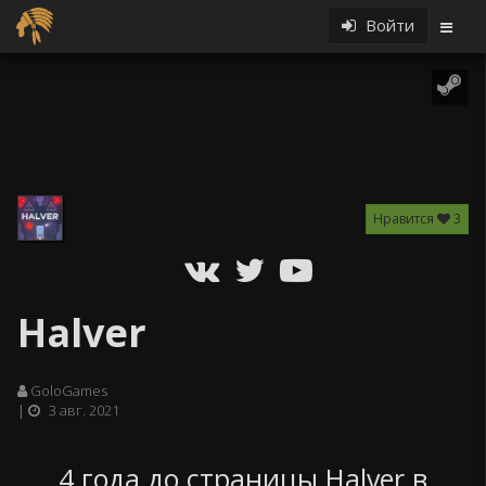
Войти
Нравится
3
Halver
GoloGames
3 авг. 2021
4 года до страницы Halver в