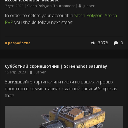
Дата
7 дек. 2023
Slash Polygon: Tournament
Jusper
публикации
In order to delete your account in
Slash Polygon: Arena
PVP
you should follow next steps:
3078
0
В разработке
Субботний скриншотник | Screenshot Saturday
Дата
15 апр. 2023
Jusper
публикации
Закидывайте картинки или гифки из ваших игровых
проектов в комментариях к данной записи! Simple as
that!