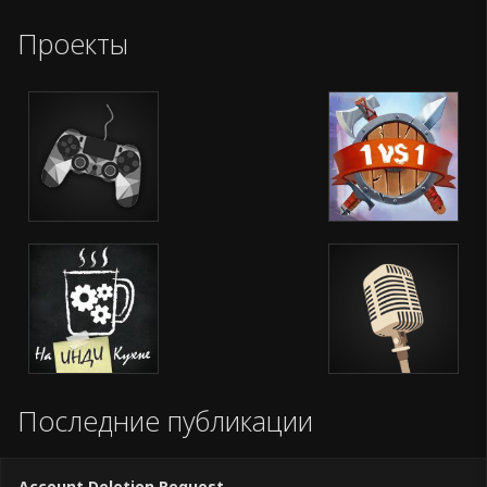
Проекты
Игровые обзоры
Slash Polygon:
Tournament
На инди кухне
Loud 4
Последние публикации
Account Deletion Request