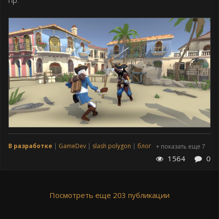
В разработке
GameDev
slash polygon
блог
+ показать еще 7
1564
0
Посмотреть еще 203 публикации