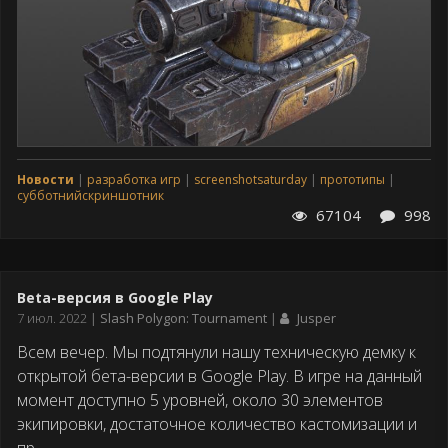
Новости
разработка игр
screenshotsaturday
прототипы
субботнийскриншотник
67104
998
Beta-версия в Google Play
Дата
7 июл. 2022
Slash Polygon: Tournament
Jusper
публикации
Всем вечер. Мы подтянули нашу техническую демку к
открытой бета-версии в Google Play. В игре на данный
момент доступно 5 уровней, около 30 элементов
экипировки, достаточное количество кастомизации и
пр.