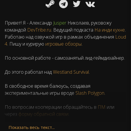
Привет! Я - Александр
Jusper
Николаев, руковожу
командой
DevTribe.ru
. Ведущий подкаста
На инди кухне
.
Работаю над озвучкой игр в рамках объединения
Loud
4
. Пишу и курирую
игровые обзоры
.
По основной работе - самозанятый лид-геймдизайнер.
До этого работал над
Westland Survival
.
В свободное время балюусь, создавая
экспериментальные игры вроде
Slash Polygon
.
По вопросам кооперации обращайтесь в
ПМ
или
через
форму обратной связи
.
Показать весь текст...