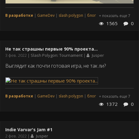
В разработке
GameDev
slash polygon
блог
+ показать еще 7
1565
0
Не так страшны первые 90% проекта...
Дата
3 фев. 2022
Slash Polygon: Tournament
Jusper
публикации
Выглядит как почти готовая игра, не так ли?
В разработке
GameDev
slash polygon
блог
+ показать еще 7
1372
0
Indie Varvar's Jam #1
Дата
2 фев. 2022
Jusper