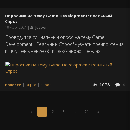
Опросник на тему Game Development: Реальный
Спрос
Дата
19 мар. 2021
Jusper
публикации
Проводится социальный опрос на тему Game
Development: "Реальный Спрос" - узнать предпочтения
и текущее мнение об играх/жанрах, трендах.
1078
4
Новости
Опрос
опрос
(Текущая
«
1
2
3
…
21
»
страница)