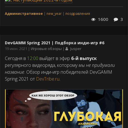
Административное
new_year
поздравления
1600
3
DevGAMM Spring 2021 | Подборка инди-игр #6
Дата
19 июн. 2021
Игровые обзоры
Jusper
публикации
Cегодня в
12:00
выйдет в эфир
6-й выпуск
регулярного видеоряда, которому
мы не придумали
название
. Обзор инди-игр победителей DevGAMM
Spring 2021 от
DevTribe.ru
.