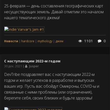
публикации
25 февраля — день составления географических карт
несуществующих земель. Давай отметим это началом
нашего тематического джема!
1101
0
Новости
hardcore
mythology
джем
C наступающим 2022-м годом
Дата
30 дек. 2021
Jusper
публикации
DevTribe поздравляет вас с наступающим 2022-м
годом и желает успехов в разработке и выпусках
ваших игр. Пусть вас обойдут Омикроны, COVID-ы и
связанные с ними проблемы (или ограничения),
берегите себя, своих близких и будьте здоровы!