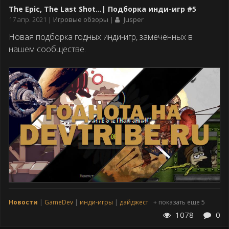
The Epic, The Last Shot...| Подборка инди-игр #5
Дата
17 апр. 2021
Игровые обзоры
Jusper
публикации
Новая подборка годных инди-игр, замеченных в
нашем сообществе.
Новости
GameDev
инди-игры
дайджест
+ показать еще 5
1078
0