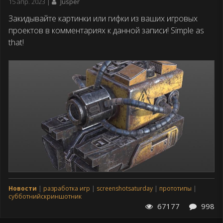
Дата
15 апр. 2023
Jusper
публикации
Закидывайте картинки или гифки из ваших игровых
проектов в комментариях к данной записи! Simple as
that!
Новости
разработка игр
screenshotsaturday
прототипы
субботнийскриншотник
67177
998