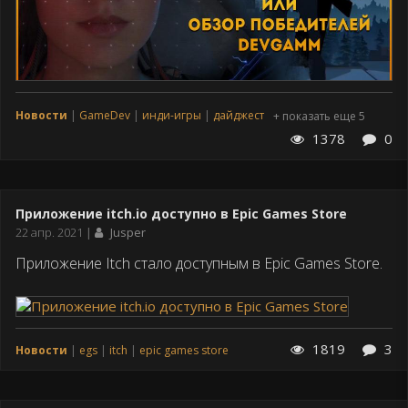
Новости
GameDev
инди-игры
дайджест
+ показать еще 5
1378
0
Приложение itch.io доступно в Epic Games Store
Дата
22 апр. 2021
Jusper
публикации
Приложение Itch стало доступным в Epic Games Store.
1819
3
Новости
egs
itch
epic games store