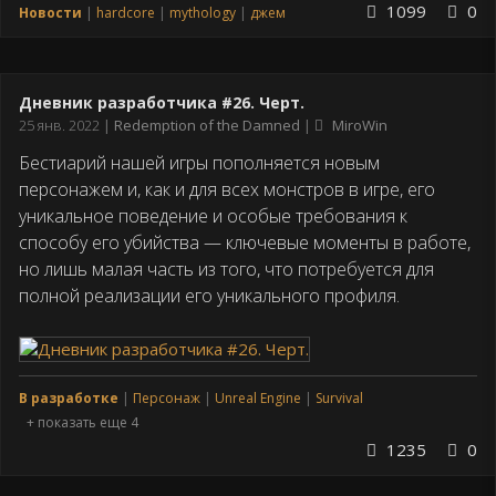
1099
0
Новости
hardcore
mythology
джем
Дневник разработчика #26. Черт.
Дата
25 янв. 2022
Redemption of the Damned
MiroWin
публикации
Бестиарий нашей игры пополняется новым
персонажем и, как и для всех монстров в игре, его
уникальное поведение и особые требования к
способу его убийства — ключевые моменты в работе,
но лишь малая часть из того, что потребуется для
полной реализации его уникального профиля.
В разработке
Персонаж
Unreal Engine
Survival
+ показать еще 4
1235
0