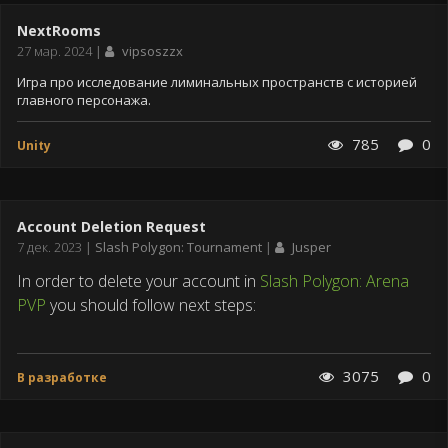
NextRooms
Дата
27 мар. 2024
vipsoszzx
публикации
Игра про исследование лиминальных пространств с историей
главного персонажа.
785
0
Unity
Account Deletion Request
Дата
7 дек. 2023
Slash Polygon: Tournament
Jusper
публикации
In order to delete your account in
Slash Polygon: Arena
PVP
you should follow next steps:
3075
0
В разработке