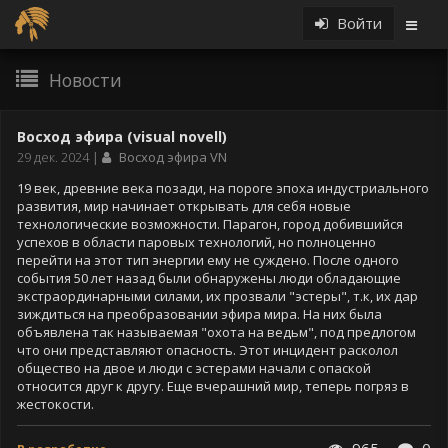
Войти
Новости
Новости
Восход эфира (visual novell)
Дата
29 дек. 2024
Восход эфира VN
публикации
19 век, древние века позади, на пороге эпоха индустриального
развития, мир начинает открывать для себя новые
технологические возможности. Парагон, город добившийся
успехов в области паровых технологий, но полноценно
перейти на этот тип энергии ему не суждено. После одного
события 50 лет назад были обнаружены люди обладающие
экстраординарными силами, их прозвали "эстеры", т.к, их дар
зиждиться на преобразовании эфира мира. На них была
объявлена так называемая "охота на ведьм", под предлогом
что они представляют опасность. Этот инцидент расколол
общество на двое и люди с эстерами начали с опаской
относится друг к другу. Еще вчерашний мир, теперь погряз в
жестокости.