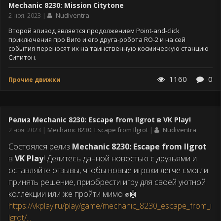
Mechanic 8230: Mission Citytone
Дата
2 ноя. 2023
Nudiventra
публикации
Второй эпизод является продолжением Point-and-click
приключения про Виго и его друга-робота RO-2 и на сей
события переносят их на таинственную космическую станцию
Сититон.
1160
0
Прочие движки
Релиз Mechanic 8230: Escape from Ilgrot в VK Play!
Дата
2 ноя. 2023
Mechanic 8230: Escape from Ilgrot
Nudiventra
публикации
Состоялся релиз
Mechanic 8230: Escape from Ilgrot
в
VK Play
! Делитесь данной новостью с друзьями и
оставляйте отзывы, чтобы новые игроки легче смогли
принять решение, приобрести игру для своей уютной
коллекции или же пройти мимо ✊🤖
https://vkplay.ru/play/game/mechanic_8230_escape_from_i
lgrot/...