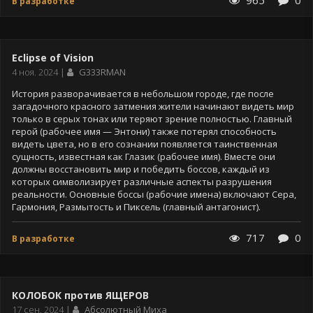
965
0
В разработке
Eclipse of Vision
Дата
4 ноя. 2024
G333RMAN
публикации
История разворачивается в небольшом городе, где после
загадочного красного затмения жители начинают видеть мир
только в серых тонах или теряют зрение полностью. Главный
герой (рабочее имя — Энтони) также потерял способность
видеть цвета, но в его сознании появляется таинственная
сущность, известная как Глазик (рабочее имя). Вместе они
должны восстановить мир и победить боссов, каждый из
которых символизирует различные аспекты разрушения
реальности. Основные боссы (рабочие имена) включают Сера,
Гармония, Размытость и Пиксель (главный антагонист).
717
0
В разработке
КОЛОБОК против ЯЩЕРОВ
Дата
17 сен. 2024
Абсолютный Миха