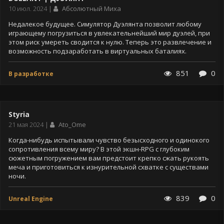
Дата
10 июл. 2024
Абсолютный Миха
публикации
Недалекое будущее. Симулятор Дуэлянта позволит любому
играющему погрузиться в увлекательнейший мир дуэлей, при
этом риск умереть сводится к нулю. Теперь это развлечение и
возможность подзаработать в виртуальных баталиях.
851
0
В разработке
Styria
Дата
21 мая 2024
Ato_Ome
публикации
Когда-нибудь испытывали чувство безысходного и одинокого
сопротивления всему миру? В этой экшн-RPG с глубоким
сюжетным погружением вам предстоит крепко сжать рукоять
меча и приготовиться к изнурительной схватке с существами
ночи.
839
0
Unreal Engine