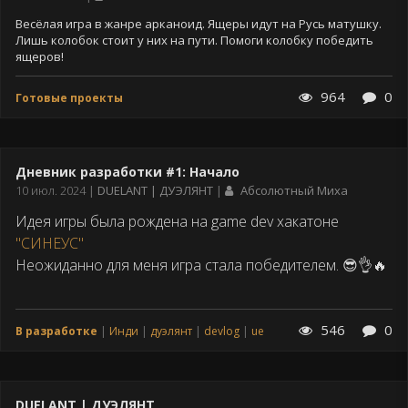
публикации
Весёлая игра в жанре арканоид. Ящеры идут на Русь матушку.
Лишь колобок стоит у них на пути. Помоги колобку победить
ящеров!
964
0
Готовые проекты
Дневник разработки #1: Начало
Дата
10 июл. 2024
DUELANT | ДУЭЛЯНТ
Абсолютный Миха
публикации
Идея игры была рождена на game dev хакатоне
"СИНЕУС"
Неожиданно для меня игра стала победителем. 😎👌🔥
546
0
В разработке
Инди
дуэлянт
devlog
ue
DUELANT | ДУЭЛЯНТ