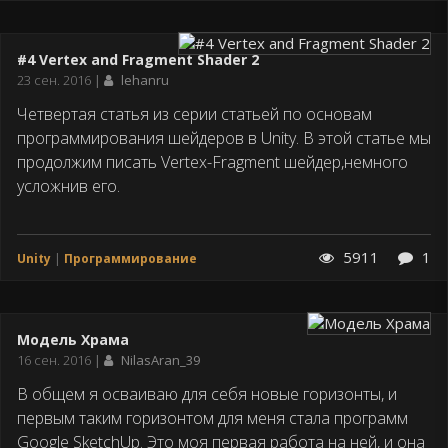
#4 Vertex and Fragment Shader 2
Дата
23 сен. 2016
lehanru
публикации
Четвертая статья из серии статьей по основам
программирования шейдеров в Unity. В этой статье мы
продолжим писать Vertex-Fragment шейдер,немного
усложнив его.
5911
1
Unity
Программирование
Модель Храма
Дата
16 сен. 2016
NilasAran_39
публикации
В общем я осваиваю для себя новые горизонты, и
первым таким горизонтом для меня стала программ
Google SketchUp. Это моя первая работа на ней, и она