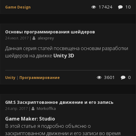
17424
10
Game Design
Основы программирования шейдеров
Дата
24 июл. 2017
alexprey
публикации
Данная серия статей посвещена основам разработки
шейдеров на движке
Unity 3D
3601
0
Unity
Программирование
GM:S Заскриптованное движение и его запись
Дата
24 апр. 2017
Morkoffka
публикации
Game Maker: Studio
В этой статье я подробно объясню о
заскриптованном движении и его записи во время