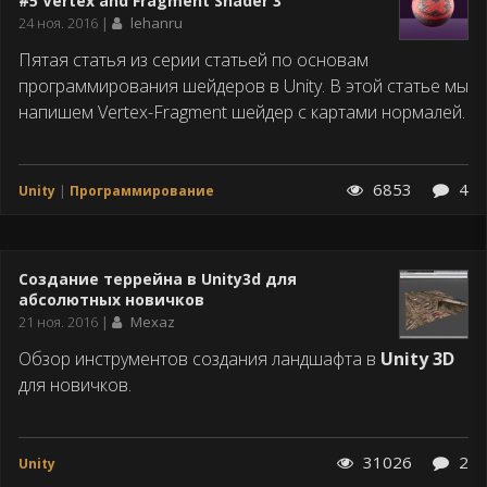
#5 Vertex and Fragment Shader 3
Дата
24 ноя. 2016
lehanru
публикации
Пятая статья из серии статьей по основам
программирования шейдеров в Unity. В этой статье мы
напишем Vertex-Fragment шейдер с картами нормалей.
6853
4
Unity
Программирование
Создание террейна в Unity3d для
абсолютных новичков
Дата
21 ноя. 2016
Mexaz
публикации
Обзор инструментов создания ландшафта в
Unity 3D
для новичков.
31026
2
Unity