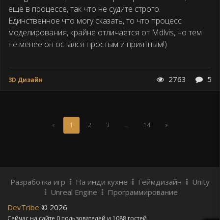
ещё в процессе, так что не судите строго.
Единственное что могу сказать, то что процесс
моделирования, крайне отличается от Mdlvis, но тем
не менее он остался простым и приятным!)
2763
5
3D Дизайн
(Текущая
«
1
2
3
…
14
»
страница)
Разработка игр
На инди кухне
Геймдизайн
Unity
Unreal Engine
Программирование
DevTribe
© 2026
Сейчас на сайте 0 пользователей и 1088 гостей