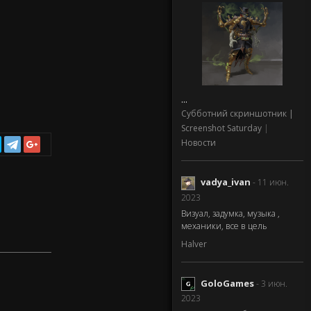
...
Субботний скриншотник |
Screenshot Saturday
|
Новости
vadya_ivan
- 11 июн.
2023
Визуал, задумка, музыка ,
механики, все в цель
Halver
GoloGames
- 3 июн.
2023