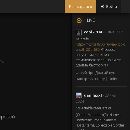
Регистрация
Войти
LIVE
cool20141
- 6 янв. 2025
<a href=
http://mosros.flybb.ru/viewtopic.
php?f=2&t=635
>Процесс
получения диплома
!
стоматолога: реально ли это
сделать быстро?</a>
UnityScript: Долгий путь
навстречу закату
|
Unity
danilaxxl
- 28 янв.
2024
CollectableItemData.cs
[CreateMenuItem(fileName =
мировой
"newItem", menuName =
"Data/Items/Collectable", order