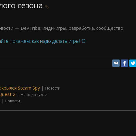
лого сезона
йте покажем, как надо делать игры! ©
акрылся Steam Spy
|
Новости
Quest 2
|
На инди кухне
|
Новости