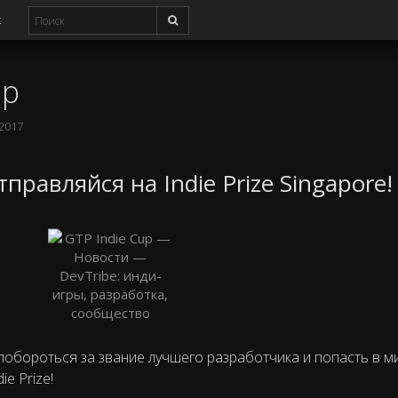
с
up
 2017
правляйся на Indie Prize Singapore
обороться за звание лучшего разработчика и попасть в 
e Prize!