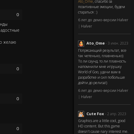
Ato_Ome
, спасибо за
позитивные эмоции, будем
стараться : )
0
6 лет до демо-версии Halver
анды
|
Halver
ерадостные
то желаю
Ato_Ome
- 3 июн. 2023
Потрясающий результат, все
так четенько, плавненько)
То ли саунд, то ли плавность
напомнили мне игрушку
0
World of Goo, удачи вам в
разработке и сил побольше
дойти до релиза!)
6 лет до демо-версии Halver
|
Halver
0
Cute Fox
- 2 апр. 2023
Graphics are a little cool, good
HD content. But this game
0
doesn't cause nary interest me.