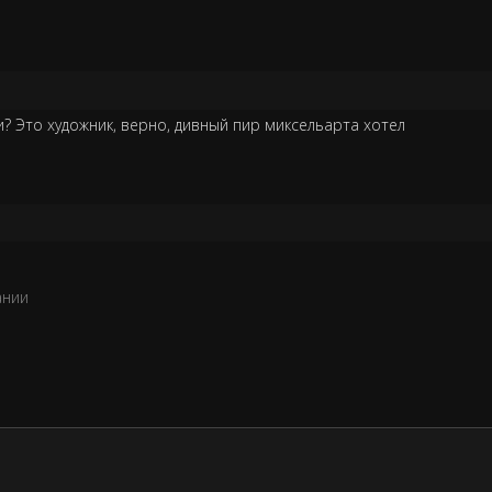
и? Это художник, верно, дивный пир миксельарта хотел
ании