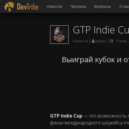
Новости
Проекты
Вопросы
О на
GTP Indie C
Новости
Jusper
14 янв.
Выиграй кубок и от
GTP Indie Cup
— это возможность п
финал международного шоукейса Indi