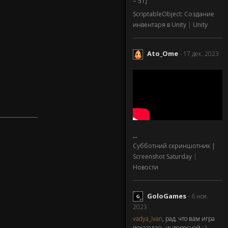
= 51]
ScriptableObject: Создание
инвентаря в Unity
|
Unity
Ato_Ome
- 17 дек. 2023
...
Субботний скриншотник |
Screenshot Saturday
|
Новости
GoloGames
- 6 ноя.
2023
vadya_ivan
, рад, что вам игра
показалась интересной : )