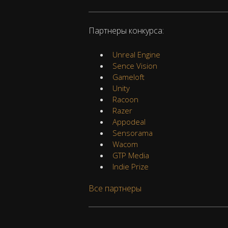
Партнеры конкурса:
Unreal Engine
Sence Vision
Gameloft
Unity
Racoon
Razer
Appodeal
Sensorama
Wacom
GTP Media
Indie Prize
Все партнеры