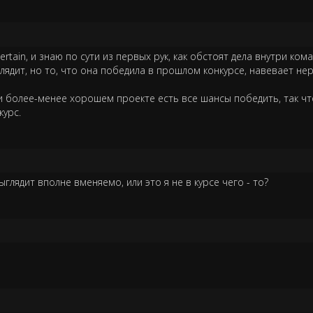
tain, и знаю по сути из первых рук, как обстоят дела внутри ком
глядит, но то, что она победила в прошлом конкурсе, навевает н
ри более-менее хорошем проекте есть все шансы победить, так ч
курс.
глядит вполне вменяемо, или это я не в курсе чего - то?