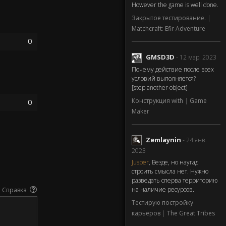
However the game is well done.
Закрытое тестирование.
|
Matchcraft: Efir Adventure
0
GMSD3D
- 12 мар. 2023
Почему действие после всех
условий выполняется?
[step another object]
Конструкция with
|
Game
0
Maker
Zemlaynin
- 24 янв.
2023
Jusper
, Везде, но наугад
строить смысла нет. Нужно
разведать сперва территорию
на наличие ресурсов.
Справка
Тестирую постройку
карьеров
|
The Great Tribes