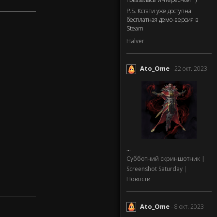
P.S. Кстати уже доступна
бесплатная демо-версия в
Steam
Halver
Ato_Ome
- 22 окт. 2023
...
Субботний скриншотник |
Screenshot Saturday
|
Новости
Ato_Ome
- 8 окт. 2023