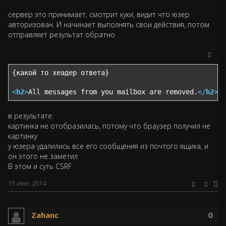
сервер это принимает, смотрит куки, видит что юзер
авторизован. И начинает выполнять свои действия, потом
отправляет результат обратно
{какой то хеадер ответа}

<
h2
>
All messages from you mailbox are removed.
</
h2
>
в результате:
картинка не отобразилась, потому что браузер получил не
картинку
у юзера удалились все его сообщения из почтого ящика, и
он этого не заметил
В этом и суть CSRF
19 июн. 2014
Zahanc
0