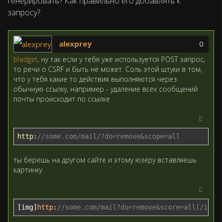
генерировать? Как правильно его добавлять к
запросу?
Ответ
alexprey
0
bladget
, ну так если у тебя уже используется POST запрос,
то речи о CSRF и быть не может. Соль этой штуки в том,
что у тебя какие то действия выполняются через
обычную ссылку, например - удаление всех сообщений
почты происходит по ссылке
http
:
//some.com/mail/?do=remove&scope=all
ты берешь на другом сайте и этому юзеру вставляешь
картинку
[img]
http
:
//some.com/mail?do=remove&score=all[/img]