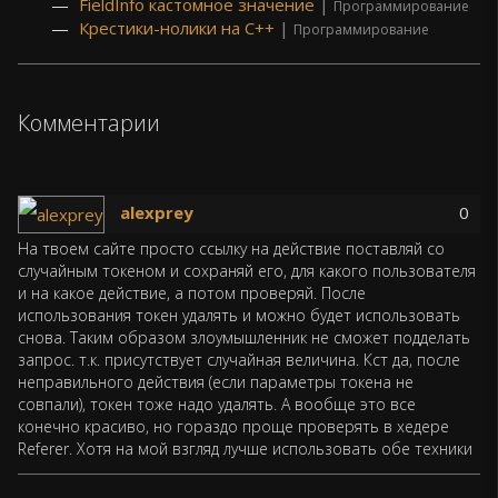
FieldInfo кастомное значение
|
Программирование
Крестики-нолики на C++
|
Программирование
Комментарии
alexprey
0
На твоем сайте просто ссылку на действие поставляй со
случайным токеном и сохраняй его, для какого пользователя
и на какое действие, а потом проверяй. После
использования токен удалять и можно будет использовать
снова. Таким образом злоумышленник не сможет подделать
запрос. т.к. присутствует случайная величина. Кст да, после
неправильного действия (если параметры токена не
совпали), токен тоже надо удалять. А вообще это все
конечно красиво, но гораздо проще проверять в хедере
Referer. Хотя на мой взгляд лучше использовать обе техники