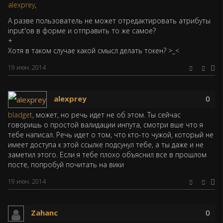
alexprey
,
А разве пользователь не может отредактировать атрибуты
input'ов в форме и отправить то же самое?
+
Хотя в таком случае какой смысл делать токен? >_<
19 июн. 2014
alexprey
0
bladget
, может, но речь идет не об этом. Ты сейчас
говоришь о простой валидации инпута, смотри вше что я
тебе написал. Речь идет о том, что кто-то чужой, который не
имеет доступа к этой ссылке подсунул тебе, а ты даже и не
заметил этого. Если я тебе плохо объяснил все в прошлом
посте, попробуй почитать на вики
19 июн. 2014
Zahanc
0