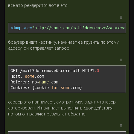
все это рендерится вот в это
<
img
src
=
"http://some.com/mail?do=remove&score=all"
браузер видит картинку, начинает её грузить по этому
адресу, он отправляет запрос
GET /mail?do=remove&score=all HTTP1
.0
Host: 
some
.com

Referer: no-
name
.com

Cookies: {cookie 
for
some
.com}
сервер это принимает, смотрит куки, видит что юзер
авторизован. И начинает выполнять свои действия,
потом отправляет результат обратно