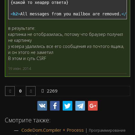
{какой то хеадер ответа}

<
h2
>
All messages from you mailbox are removed.
</
h2
>
в результате:
картинка не отобразилась, потому что браузер получил
не картинку
у юзера удалились все его сообщения из почтого ящика,
и он этого не заметил
В этом и суть CSRF
19 июн. 2014
0
2269
Смотрите также:
CodeDom.Compiler + Process
|
Программирование