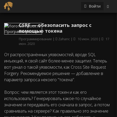
Войти
CSRF — обезопасить запрос с
помощью токена
Программирование
Zahanc
10 июн. 2020
17
июн. 2020
От распространённых уязвомостей, вроде SQL
инъекций, я свой сайт более-менее защитил. Теперь
вот узнал о такой уязвомости, как Сross Site Request
Forgery. Рекомендуемое решение — добавление в
параметр запроса некоего "токена".
Вопрос: чем является этот токен и как его
использовать? Генерировать какое-то случайное
значение и передавать его сначала в запрос, а потом
сравнивать на сервере? Как правильно это значение