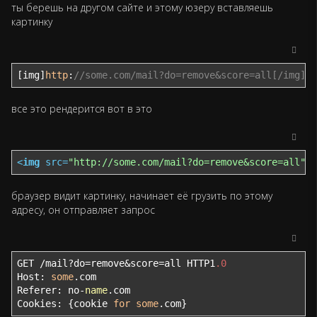
ты берешь на другом сайте и этому юзеру вставляешь
картинку
[img]
http
:
//some.com/mail?do=remove&score=all[/img]
все это рендерится вот в это
<
img
src
=
"http://some.com/mail?do=remove&score=all"
>
браузер видит картинку, начинает её грузить по этому
адресу, он отправляет запрос
GET /mail?do=remove&score=all HTTP1
.0
Host: 
some
.com

Referer: no-
name
.com

Cookies: {cookie 
for
some
.com}