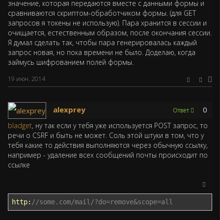
значение, которая передаются вместе с данными формы и
сравниваются скриптом-обработчиком формы. (для GET
запросов я токены не использую). Пара хранится в сессии и
очищается, естественным образом, после окончания сессии.
Я думал сделать так, чтобы пара генерировалась каждый
запрос новая, но пока времени не было. Доделаю, когда
займусь шифрованием полей формы.
19 июн. 2014
alexprey
0
Ответ
bladget
, ну так если у тебя уже используется POST запрос, то
речи о CSRF и быть не может. Соль этой штуки в том, что у
тебя какие то действия выполняются через обычную ссылку,
например - удаление всех сообщений почты происходит по
ссылке
http
:
//some.com/mail/?do=remove&scope=all