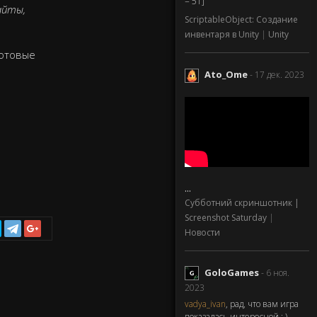
= 51]
айты,
ScriptableObject: Создание
инвентаря в Unity
|
Unity
готовые
Ato_Ome
- 17 дек. 2023
...
Субботний скриншотник |
Screenshot Saturday
|
Новости
GoloGames
- 6 ноя.
2023
vadya_ivan
, рад, что вам игра
показалась интересной : )