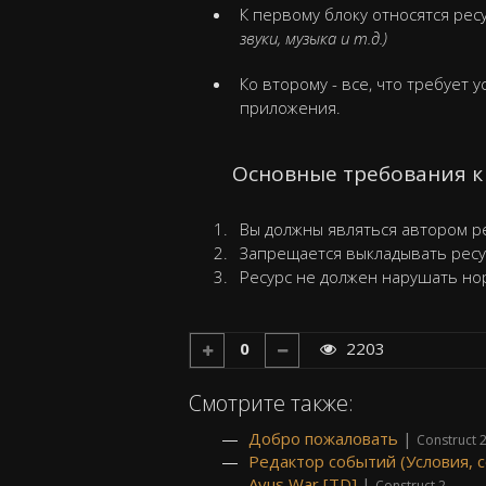
К первому блоку относятся ре
звуки, музыка и т.д.)
Ко второму - все, что требует 
приложения.
Основные требования 
Вы должны являться автором р
Запрещается выкладывать ресу
Ресурс не должен нарушать но
0
2203
Смотрите также:
Добро пожаловать
|
Construct 
Редактор событий (Условия, с
Avus War [TD]
|
Construct 2