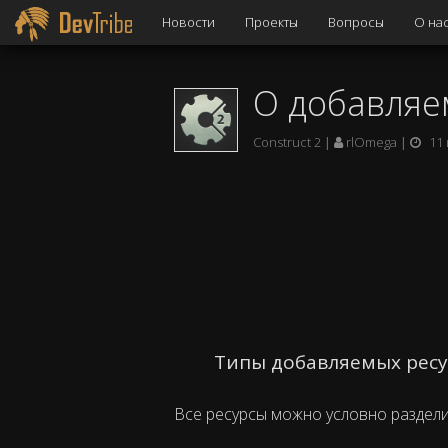
Новости
Проекты
Вопросы
О на
О добавляе
Construct 2
rlOmega
11
Типы добавляемых рес
Все ресурсы можно условно раздели