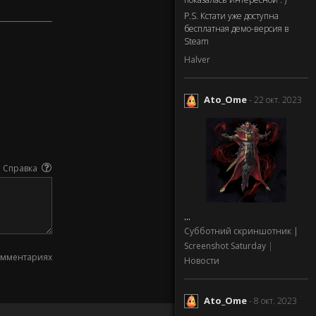
P.S. Кстати уже доступна
бесплатная демо-версия в
Steam
Halver
Ato_Ome
- 22 окт. 2023
Справка
...
Субботний скриншотник |
Screenshot Saturday
|
омментариях
Новости
Ato_Ome
- 8 окт. 2023