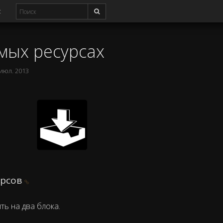
с
мых ресурсах
 июл. 2013
урсов
ть на два блока.