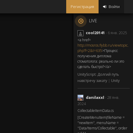
Регистрация
Войти
LIVE
cool20141
- 6 янв. 2025
<a href=
http://mosros.flybb.ru/viewtopic.
php?f=2&t=635
>Процесс
получения диплома
стоматолога: реально ли это
сделать быстро?</a>
UnityScript: Долгий путь
навстречу закату
|
Unity
danilaxxl
- 28 янв.
2024
CollectableItemData.cs
[CreateMenuItem(fileName =
"newItem", menuName =
"Data/Items/Collectable", order