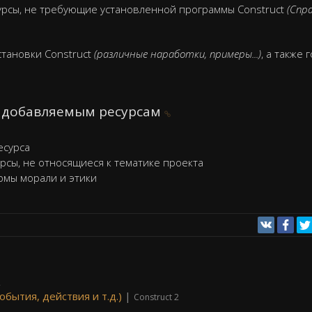
сурсы, не требующие установленной программы Construct
(Спр
установки Construct
(различные наработки, примеры...)
, а также 
к добавляемым ресурсам
есурса
рсы, не относящиеся к тематике проекта
рмы морали и этики
2
обытия, действия и т.д.)
|
Construct 2