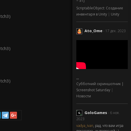
= 51]
ScriptableObject: Создание
инвентаря в Unity
|
Unity
Ato_Ome
- 17 дек. 2023
...
Субботний скриншотник |
Screenshot Saturday
|
Новости
GoloGames
- 6 ноя.
2023
vadya_ivan
, рад, что вам игра
показалась интересной : )