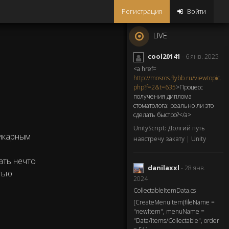
Регистрация
Войти
LIVE
cool20141
- 6 янв. 2025
<a href=
http://mosros.flybb.ru/viewtopic.
php?f=2&t=635
>Процесс
получения диплома
стоматолога: реально ли это
сделать быстро?</a>
UnityScript: Долгий путь
шикарным
навстречу закату
|
Unity
ать нечто
danilaxxl
- 28 янв.
стью
2024
CollectableItemData.cs
[CreateMenuItem(fileName =
"newItem", menuName =
"Data/Items/Collectable", order