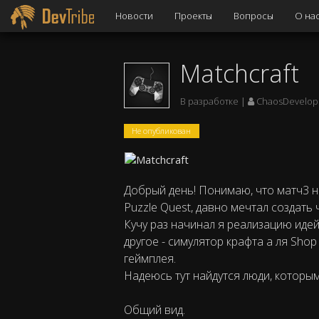
Новости
Проекты
Вопросы
О на
Matchcraft
В разработке
ChaosDevelop
Не опубликован
Добрый день! Понимаю, что матч3 
Puzzle Quest, давно мечтал создать
Кучу раз начинал я реализацию иде
другое - симулятор крафта а ля Sho
геймплея.
Надеюсь тут найдутся люди, которым
Общий вид.