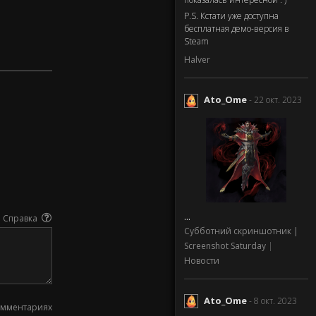
P.S. Кстати уже доступна
бесплатная демо-версия в
Steam
Halver
Ato_Ome
- 22 окт. 2023
...
Справка
Субботний скриншотник |
Screenshot Saturday
|
Новости
Ato_Ome
- 8 окт. 2023
омментариях