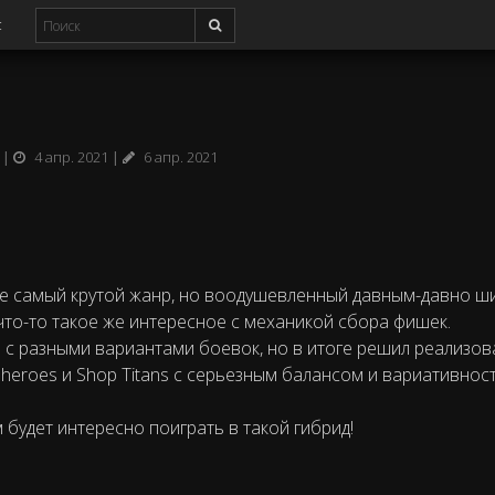
с
4 апр. 2021
6 апр. 2021
не самый крутой жанр, но воодушевленный давным-давно 
 что-то такое же интересное с механикой сбора фишек.
й с разными вариантами боевок, но в итоге решил реализов
p heroes и Shop Titans с серьезным балансом и вариативно
 будет интересно поиграть в такой гибрид!