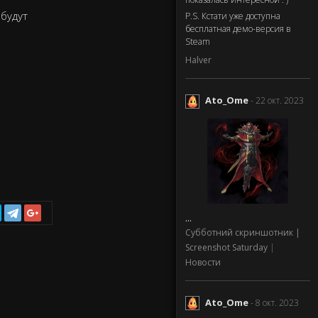
 будут
P.S. Кстати уже доступна
бесплатная демо-версия в
Steam
Halver
Ato_Ome
- 22 окт. 2023
...
Субботний скриншотник |
Screenshot Saturday
|
Новости
Ato_Ome
- 8 окт. 2023