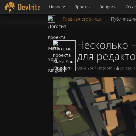
Новости
Проекты
Вопросы
О на
Главная страница
Публикаци
Несколько 
для редакт
Make Your Kingdom
yo_serjio