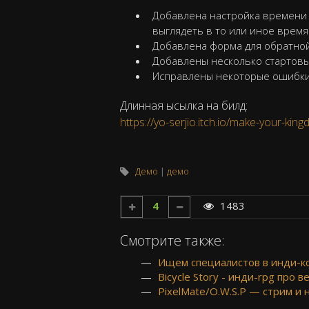
Добавлена настройка времени с
выглядеть в то или иное время 
Добавлена форма для обратной 
Добавлены несколько стартовы
Исправлены некоторые ошибк
Длинная ысылка на билд:
https://yo-serjio.itch.io/make-your-kin
Демо
демо
4
1483
Смотрите также:
Ищем специалистов в инди-
Bicycle Story - инди-rpg про 
PixelMate/O.W.S.P — стрим и 