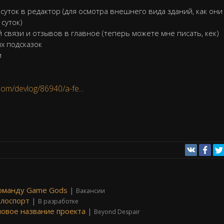
уток в редактор (для осмотра внешнего вида зданий, как они
суток)
связи и отзывов в главное (теперь можете мне писать, кек)
х подсказок
и
gdom/devlog/86940/a-fe...
команду Game Gods
|
Вакансии
велоспорт
|
В разработке
новое название проекта
|
Beyond Despair