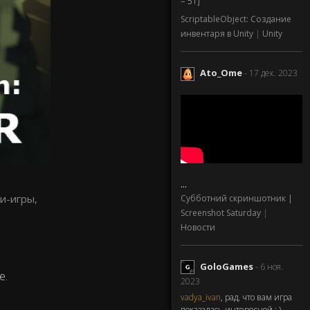
= 51]
ScriptableObject: Создание
инвентаря в Unity
|
Unity
Ato_Ome
- 17 дек. 2023
...
Субботний скриншотник |
Screenshot Saturday
|
Новости
GoloGames
- 6 ноя.
е.
2023
vadya_ivan
, рад, что вам игра
показалась интересной : )