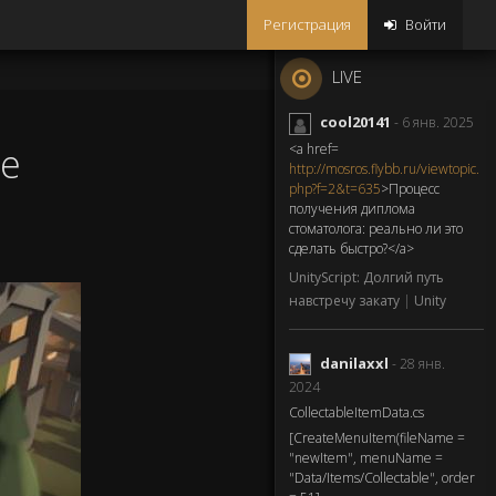
Регистрация
Войти
LIVE
cool20141
- 6 янв. 2025
ие
<a href=
http://mosros.flybb.ru/viewtopic.
php?f=2&t=635
>Процесс
получения диплома
стоматолога: реально ли это
сделать быстро?</a>
UnityScript: Долгий путь
навстречу закату
|
Unity
danilaxxl
- 28 янв.
2024
CollectableItemData.cs
[CreateMenuItem(fileName =
"newItem", menuName =
"Data/Items/Collectable", order