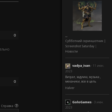
0
...
Субботний скриншотник |
Screenshot Saturday
|
лельно
Новости
vadya_ivan
- 11 июн.
2023
Визуал, задумка, музыка ,
0
механики, все в цель
Halver
GoloGames
- 3 июн.
Справка
2023