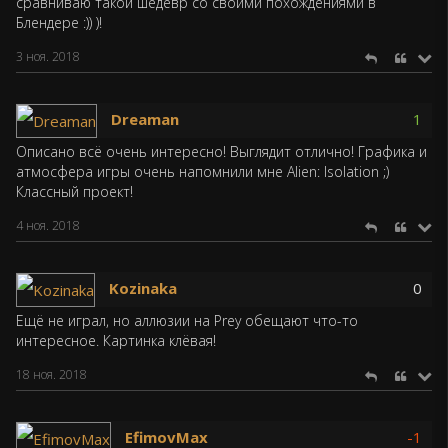
сравниваю такой шедевр со своими похождениями в
Блендере :)) )!
3 ноя. 2018
Dreaman
1
Описано всё очень интересно! Выглядит отлично! Графика и
атмосфера игры очень напомнили мне Alien: Isolation ;)
Классный проект!
4 ноя. 2018
Kozinaka
0
Ещё не играл, но аллюзии на Prey обещают что-то
интересное. Картинка клёвая!
18 ноя. 2018
EfimovMax
-1