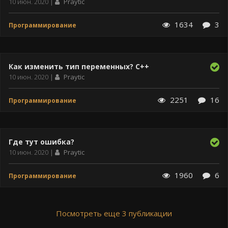
Дата
10 июн. 2020
Praytic
публикации
1634
3
Программирование
Как изменить тип переменных? С++
Дата
10 июн. 2020
Praytic
публикации
2251
16
Программирование
Где тут ошибка?
Дата
10 июн. 2020
Praytic
публикации
1960
6
Программирование
Посмотреть еще 3 публикации