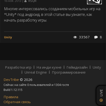
Дата
16 ноя. 2013
RSQR
публикации
Многие интересовались созданием мобильных игр на
*Unity* под андроид, в этой статье вы узнаете, как
начать разработку игры.
33567
8
Unity
Разработка игр
На инди кухне
Геймдизайн
Unity
Unreal Engine
Программирование
DevTribe
© 2026
Сейчас на сайте 0 пользователей и 1304 гостя
Build 1.12.115
LIVE
Правила
Обратная связь