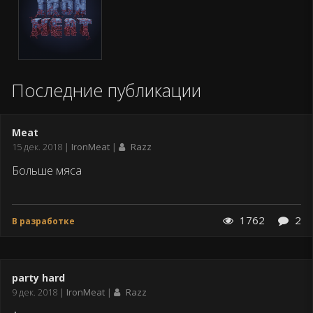
IronMeat
Последние публикации
Meat
Дата
15 дек. 2018
IronMeat
Razz
публикации
Больше мяса
1762
2
В разработке
party hard
Дата
9 дек. 2018
IronMeat
Razz
публикации