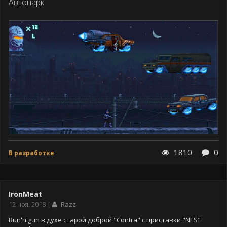
Автопарк
1810
0
В разработке
IronMeat
Дата
12 ноя. 2018
Razz
публикации
Run'n'gun в духе старой доброй "Contra" с приставки "NES"