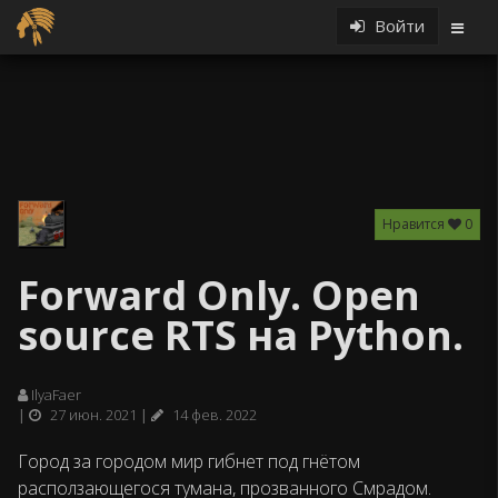
Войти
Нравится
0
Forward Only. Open
source RTS на Python.
IlyaFaer
27 июн. 2021
14 фев. 2022
Город за городом мир гибнет под гнётом
расползающегося тумана, прозванного Смрадом.