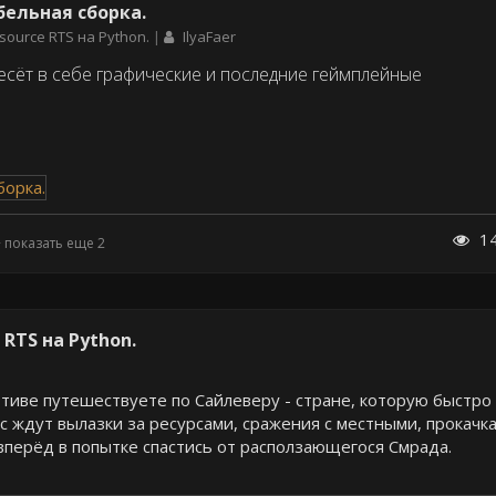
бельная сборка.
source RTS на Python.
IlyaFaer
есёт в себе графические и последние геймплейные
1
+ показать еще 2
 RTS на Python.
тиве путешествуете по Сайлеверу - стране, которую быстро
с ждут вылазки за ресурсами, сражения с местными, прокачк
перёд в попытке спастись от расползающегося Смрада.