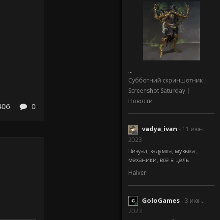
...
Субботний скриншотник |
Screenshot Saturday
|
Новости
406
0
vadya_ivan
- 11 июн.
2023
Визуал, задумка, музыка ,
механики, все в цель
Halver
а
GoloGames
- 3 июн.
2023