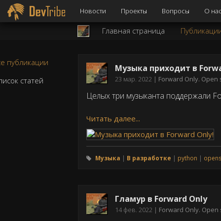
Новости
Проекты
Вопросы
О на
Главная страница
Публикаци
е публикации
Музыка приходит в Forwa
Дата
23 мар. 2022
Forward Only. Open 
исок статей
публикации
Целых три музыканта поддержали For
Читать далее...
Музыка
В разработке
python
opens
Гламур в Forward Only
Дата
14 фев. 2022
Forward Only. Open 
публикации