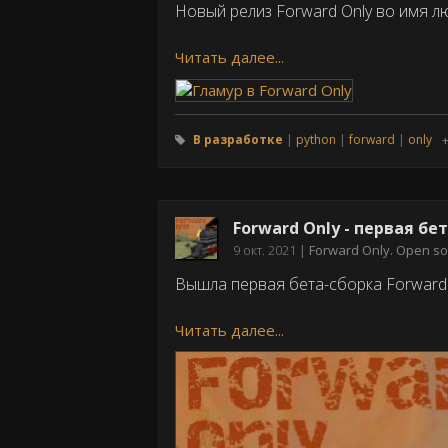
Новый релиз Forward Only во имя л
Читать далее...
В разработке
python
forward
only
Forward Only - первая бет
Дата
9 окт. 2021
Forward Only. Open so
публикации
Вышла первая бета-сборка Forward 
Читать далее...