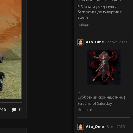
P.S. Кстати уже доступна
бесплатная демо-версия в
Steam
Halver
Ato_Ome
- 22 окт. 2023
...
Субботний скриншотник |
Screenshot Saturday
|
246
0
Новости
Ato_Ome
- 8 окт. 2023