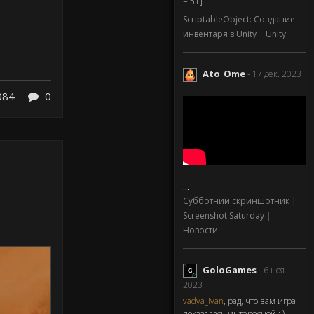
= 51]
ScriptableObject: Создание
инвентаря в Unity
|
Unity
Ato_Ome
- 17 дек. 2023
084
0
...
Субботний скриншотник |
Screenshot Saturday
|
Новости
GoloGames
- 6 ноя.
2023
vadya_ivan
, рад, что вам игра
показалась интересной : )