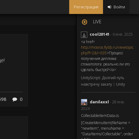
Регистрация
Войти
LIVE
cool20141
- 6 янв. 2025
<a href=
http://mosros.flybb.ru/viewtopic.
php?f=2&t=635
>Процесс
получения диплома
е!
стоматолога: реально ли это
сделать быстро?</a>
UnityScript: Долгий путь
навстречу закату
|
Unity
598
0
danilaxxl
- 28 янв.
2024
CollectableItemData.cs
[CreateMenuItem(fileName =
"newItem", menuName =
"Data/Items/Collectable", order