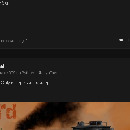
юбви!
1
+ показать еще 2
а!
urce RTS на Python.
IlyaFaer
Only и первый трейлер!