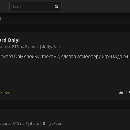
с
и
rd Only!
source RTS на Python.
IlyaFaer
ward Only своими треками, сделав атмосферу игры куда гущ
1
ource
source RTS на Python.
IlyaFaer