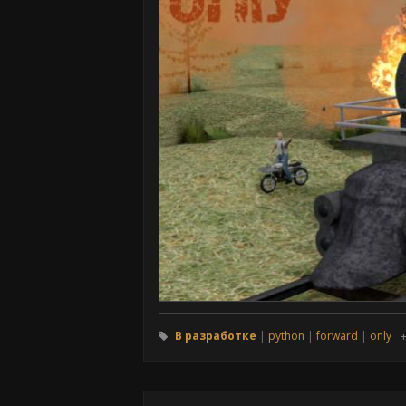
В разработке
python
forward
only