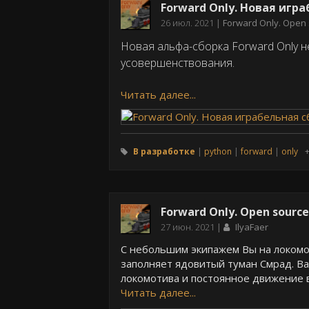
Forward Only. Новая игра
Дата
26 июл. 2021
Forward Only. Open 
публикации
Новая альфа-сборка Forward Only н
усовершенствования.
Читать далее...
В разработке
python
forward
only
Forward Only. Open source
Дата
27 июн. 2021
IlyaFaer
публикации
С небольшим экипажем Вы на локомо
заполняет ядовитый туман Смрад. Ва
локомотива и постоянное движение в
Читать далее...