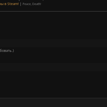
ры в Steam!
|
Peace, Death!
овать..)