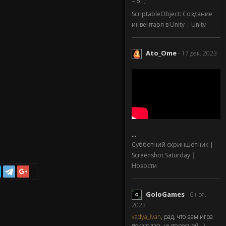
= 51]
ScriptableObject: Создание
инвентаря в Unity
|
Unity
Ato_Ome
- 17 дек. 2023
...
Субботний скриншотник |
Screenshot Saturday
|
Новости
GoloGames
- 6 ноя.
2023
vadya_ivan
, рад, что вам игра
показалась интересной : )