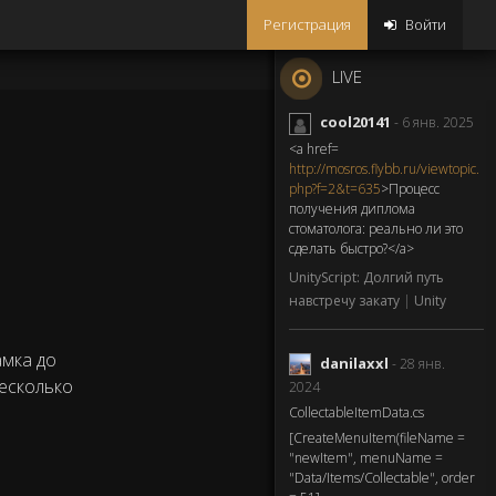
Регистрация
Войти
LIVE
cool20141
- 6 янв. 2025
<a href=
http://mosros.flybb.ru/viewtopic.
php?f=2&t=635
>Процесс
получения диплома
стоматолога: реально ли это
сделать быстро?</a>
UnityScript: Долгий путь
навстречу закату
|
Unity
амка до
danilaxxl
- 28 янв.
несколько
2024
CollectableItemData.cs
[CreateMenuItem(fileName =
"newItem", menuName =
"Data/Items/Collectable", order