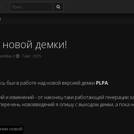
с
и
 новой демки!
movMax
7 авг. 2015
есь был в работе над новой версией демки
PLPA
.
й и изменений - от наконец-таки работающей генерации з
перечень нововведений я опишу с выходом демки, а пока 