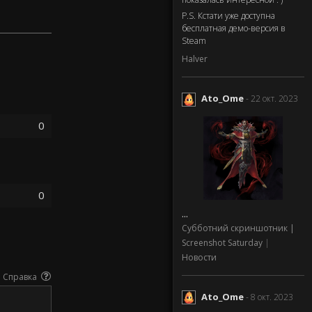
P.S. Кстати уже доступна
бесплатная демо-версия в
Steam
Halver
Ato_Ome
- 22 окт. 2023
0
0
...
Субботний скриншотник |
Screenshot Saturday
|
Новости
Справка
Ato_Ome
- 8 окт. 2023