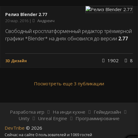
Релиз Blender 2.77
Дата
20 мар. 2016
Андреич
публикации
Свободный кросплатформенный редактор трёхмерной
графики *Blender* на днях обновился до версии
2.77
1902
8
3D Дизайн
Посмотреть еще 3 публикации
Разработка игр
На инди кухне
Геймдизайн
Unity
Unreal Engine
Программирование
DevTribe
© 2026
Сейчас на сайте 0 пользователей и 1069 гостей