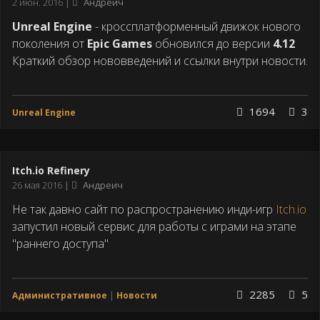
Дата
2 июн. 2016
Андреич
публикации
Unreal Engine
- кроссплатформенный движок нового
поколения от
Epic Games
обновился до версии
4.12
Краткий обзор нововведений и ссылки внутри новости.
1694
3
Unreal Engine
Itch.io Refinery
Дата
26 мая 2016
Андреич
публикации
Не так давно сайт по распространению инди-игр
Itch.io
запустил новый сервис для работы с играми на этапе
"раннего доступа"
2285
5
Административное
Новости