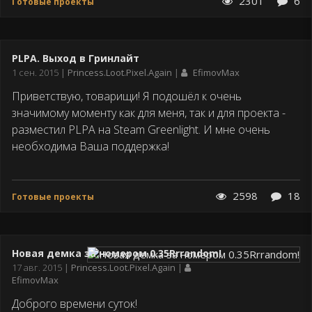
2301
6
Готовые проекты
PLPA. Выход в Гринлайт
Дата
1 сен. 2015
Princess.Loot.Pixel.Again
EfimovMax
публикации
Приветствую, товарищи! Я подошёл к очень
значимому моменту как для меня, так и для проекта -
разместил PLPA на Steam Greenlight. И мне очень
необходима Ваша поддержка!
2598
18
Готовые проекты
Новая демка за номером 0.35Rrrandom!
Дата
17 авг. 2015
Princess.Loot.Pixel.Again
публикации
EfimovMax
Доброго времени суток!