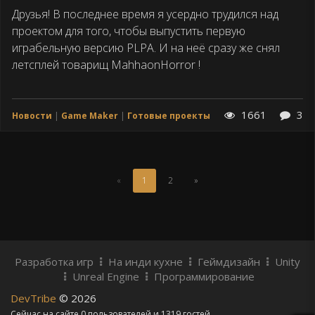
публикации
Друзья! В последнее время я усердно трудился над
проектом для того, чтобы выпустить первую
играбельную версию PLPA. И на неё сразу же снял
летсплей товарищ MahhaonHorror !
1661
3
Новости
Game Maker
Готовые проекты
(Текущая
«
1
2
»
страница)
Разработка игр
На инди кухне
Геймдизайн
Unity
Unreal Engine
Программирование
DevTribe
© 2026
Сейчас на сайте 0 пользователей и 1319 гостей