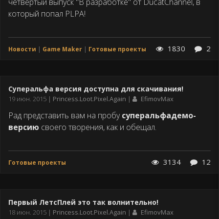
четвёртый выпуск "В разработке" от DucatChannel, в
который попал PLPA!
1830
2
Новости
Game Maker
Готовые проекты
Суперальфа версия доступна для скачивания!
Дата
19 июн. 2015
Princess.Loot.Pixel.Again
EfimovMax
публикации
Рад представить вам на пробу
суперальфадемо-
версию
своего творения, как и обещал.
3134
12
Готовые проекты
Первый ЛетсПлей это так волнительно!
Дата
18 июн. 2015
Princess.Loot.Pixel.Again
EfimovMax