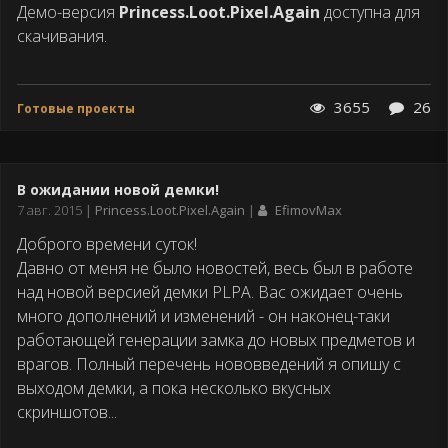
Демо-версия
Princess.Loot.Pixel.Again
доступна для
скачивания.
3655
26
Готовые проекты
В ожидании новой демки!
Дата
7 авг. 2015
Princess.Loot.Pixel.Again
EfimovMax
публикации
Доброго времени суток!
Давно от меня не было новостей, весь был в работе
над новой версией демки PLPA. Вас ожидает очень
много дополнений и изменений - он наконец-таки
работающей генерации замка до новых предметов и
врагов. Полный перечень нововведений я опишу с
выходом демки, а пока несколько вкусных
скриншотов...