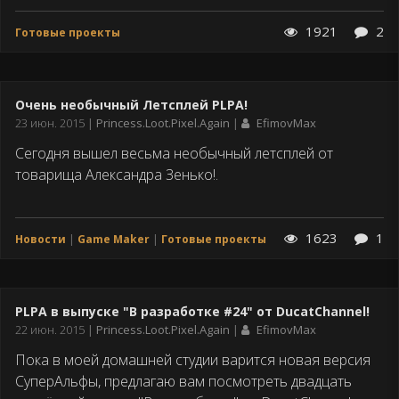
1921
2
Готовые проекты
Очень необычный Летсплей PLPA!
Дата
23 июн. 2015
Princess.Loot.Pixel.Again
EfimovMax
публикации
Сегодня вышел весьма необычный летсплей от
товарища Александра Зенько!.
1623
1
Новости
Game Maker
Готовые проекты
PLPA в выпуске "В разработке #24" от DucatChannel!
Дата
22 июн. 2015
Princess.Loot.Pixel.Again
EfimovMax
публикации
Пока в моей домашней студии варится новая версия
СуперАльфы, предлагаю вам посмотреть двадцать