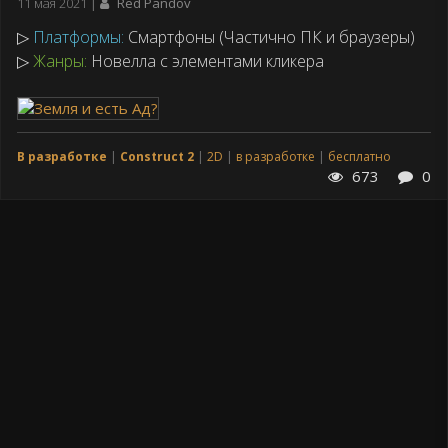
Дата
11 мая 2021
Red Pandov
публикации
▷
Платформы:
Смартфоны (Частично ПК и браузеры)
▷
Жанры:
Новелла с элементами кликера
В разработке
Construct 2
2D
в разработке
бесплатно
673
0