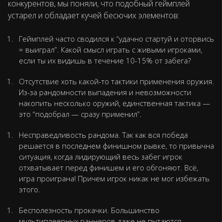
конкурентов, мы поняли, что подобный геймплей
устарел и обладает кучей бесючих элементов:
Геймплей часто сводился к “удачно стартуй и оторвись
= выиграл”. Какой смысл играть с живыми игроками,
если ты их видишь в течение 10-15% от забега?
Отсутствие хоть какой-то тактики применения оружия.
Из-за рандомности выпадения и невозможности
накопить несколько оружий, единственная тактика —
это “подобрал — сразу применил”.
Несправедливость рандома. Так как вся победа
решается в последнем финишном рывке, то привычна
ситуация, когда лидирующий весь забег игрок
отхватывает перед финишем и его обгоняют. Всё,
игра проиграна! Причем игрок никак не мог избежать
этого.
Бесполезность прокачки. Большинство
мультиплеерных раннеров даже не пытаются