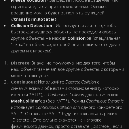
скриптовое, так и при столкновениях. Однако,
вращение можно будет выполнять функцией
//
transform.Rotate()
Collision Detection
- Используется для того, чтобы
быстро-движущиеся объекты не проходили сквозь
другие объекты, не находя
Collision
'ов (специальная
"сетка" на объектах, которой они сталкиваются друг с
другом и с игроком).
Discrete:
Значение по-умолчанию для того, чтобы
наш объект "замечал" все другие объекты, с которыми
может столкнуться.
Continuous:
Используйте
Discrete Сollision
с
динамическими объектами столкновения (у которых
имеется *АТТ*), а
Continuous Сollision
для статических
MeshCollider
'ов (без *АТТ*). Режим
Continuous Dynamic
использует
Continuous Сollision
для одного конкретного
*АТТ*. Остальные *АТТ* будут использовать режим
_Discrete_. (Это сильно скажется на нагрузке
физического движок, просто оставьте _Discrete_, если