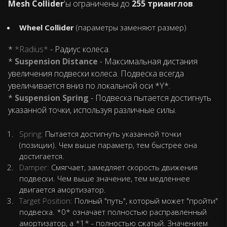
Mesh Collider
'ы ограничены до
255 трианглов
.
Wheel Collider
(параметры заменяют размер)
*
*Radius*
- Радиус колеса.
*
Suspension Distance
- Максимальная дистания
увеличения подвески колеса. Подвеска всегда
увеличивается вниз по локальной оси *Y*.
*
Suspension Spring
- Подвеска пытается достигнуть
указанной точки, используя различные силы.
Spring:
Пытается достигнуть указанной точки
(позиции). Чем выше параметр, тем быстрее она
достигается.
Damper:
Смягчает, замедляет скорость движения
подвески. Чем выше значение, тем медленнее
двигается амортизатор.
Target Position:
Полный "путь", который может "пройти"
подвеска. *0* означает полностью расправленный
амортизатор, а *1* - полностью сжатый. Значением