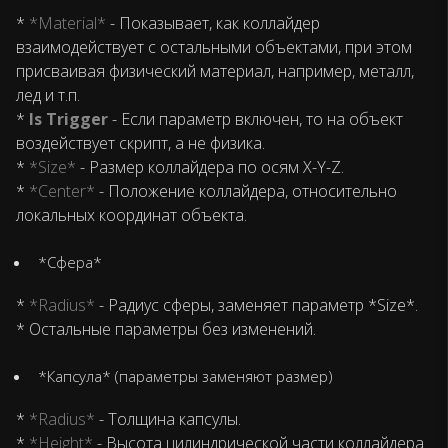
*
*Material*
- Показывает, как коллайдер
взаимодействует с остальными объектами, при этом
присваивая физический материал, например, металл,
лед и т.п.
*
Is Trigger
- Если параметр включен, то на объект
воздействует скрипт, а не физика.
*
*Size*
- Размер коллайдера по осям X-Y-Z.
*
*Center*
- Положение коллайдера, относительно
локальных координат объекта.
*Сфера*
*
*Radius*
- Радиус сферы, заменяет параметр *Size*.
* Остальные параметры без изменений.
*Капсула* (параметры заменяют размер)
*
*Radius*
- Толщина капсулы.
*
*Height*
- Высота цилиндрической части коллайдера