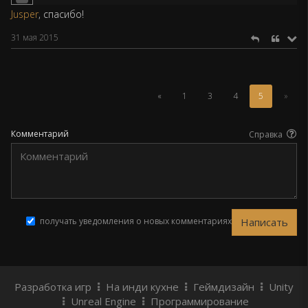
Jusper
, спасибо!
31 мая 2015
(Текущая
«
1
3
4
5
»
страница)
Комментарий
Справка
получать уведомления о новых комментариях
Разработка игр
На инди кухне
Геймдизайн
Unity
Unreal Engine
Программирование