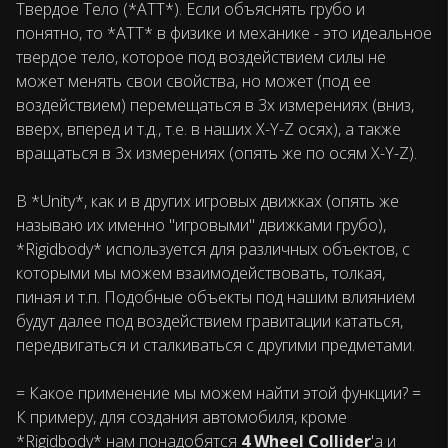
Твердое Тело (*АТТ*). Если объяснять грубо и
понятно, то *АТТ* в физике и механике - это идеальное
твердое тело, которое под воздействием силы не
может менять свои свойства, но может (под ее
воздействием) перемещаться в 3х измерениях (вниз,
вверх, вперед и т.д., т.е. в наших X-Y-Z осях), а также
вращаться в 3х измерениях (опять же по осям X-Y-Z).
В *Unity*, как и в других игровых движках (опять же
называю их именно "игровыми" движками грубо),
*Rigidbody* используется для различных объектов, с
которыми мы можем взаимодействовать, толкая,
пиная и т.п. Подобные объекты под нашим влиянием
будут далее под воздействием гравитации кататься,
передвигаться и сталкиваться с другими предметами.
= Какое применение мы можем найти этой функции? =
К примеру, для создания автомобиля, кроме
*Rigidbody* нам понадобятся
4 Wheel Collider
'а и