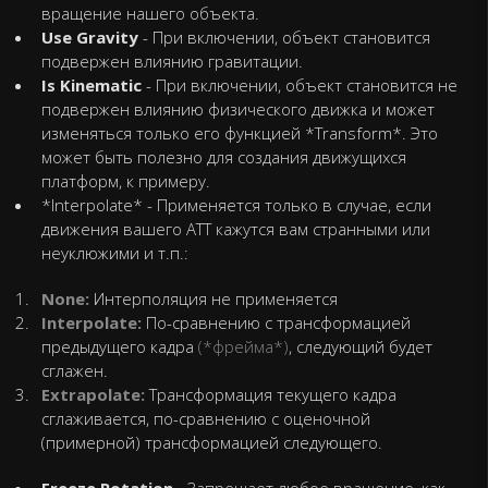
вращение нашего объекта.
Use Gravity
- При включении, объект становится
подвержен влиянию гравитации.
Is Kinematic
- При включении, объект становится не
подвержен влиянию физического движка и может
изменяться только его функцией *Transform*. Это
может быть полезно для создания движущихся
платформ, к примеру.
*Interpolate* - Применяется только в случае, если
движения вашего АТТ кажутся вам странными или
неуклюжими и т.п.:
None:
Интерполяция не применяется
Interpolate:
По-сравнению с трансформацией
предыдущего кадра
(*фрейма*)
, следующий будет
сглажен.
Extrapolate:
Трансформация текущего кадра
сглаживается, по-сравнению с оценочной
(примерной) трансформацией следующего.
Freeze Rotation
- Запрещает любое вращение, как