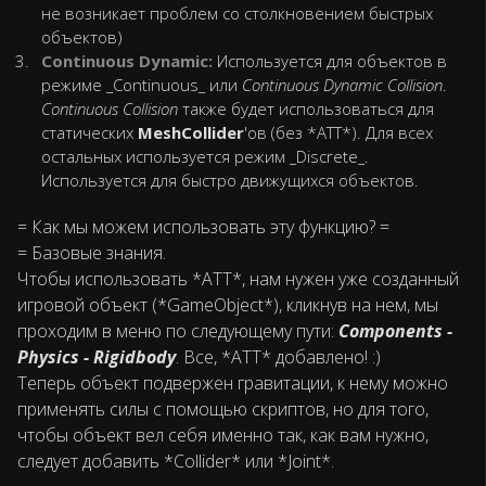
не возникает проблем со столкновением быстрых
объектов)
Continuous Dynamic:
Используется для объектов в
режиме _Continuous_ или
Continuous Dynamic Collision
.
Continuous Сollision
также будет использоваться для
статических
MeshCollider
'ов (без *АТТ*). Для всех
остальных используется режим _Discrete_.
Используется для быстро движущихся объектов.
= Как мы можем использовать эту функцию? =
= Базовые знания.
Чтобы использовать *АТТ*, нам нужен уже созданный
игровой объект (*GameObject*), кликнув на нем, мы
проходим в меню по следующему пути:
Components -
Physics - Rigidbody
. Все, *АТТ* добавлено! :)
Теперь объект подвержен гравитации, к нему можно
применять силы с помощью скриптов, но для того,
чтобы объект вел себя именно так, как вам нужно,
следует добавить *Collider* или *Joint*.