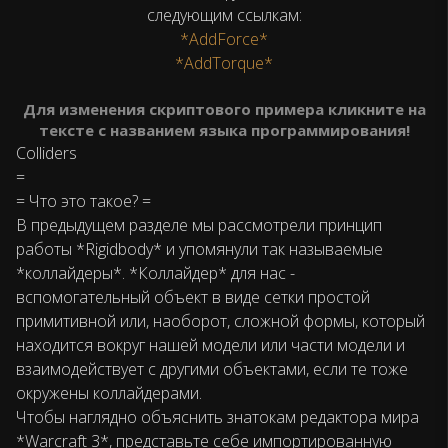
следующим ссылкам:
*AddForce*
*AddTorque*
Для изменения скриптового примера кликните на
тексте с названием языка программирования!
Colliders
=
= Что это такое? =
В предыдущем разделе мы рассмотрели принцип
работы *Rigidbody* и упомянули так называемые
*коллайдеры*. *Коллайдер* для нас -
вспомогательный объект в виде сетки простой
примитивной или, наоборот, сложной формы, который
находится вокруг нашей модели или части модели и
взаимодействует с другими объектами, если те тоже
окружены коллайдерами.
Чтобы наглядно объяснить знатокам редактора мира
*Warcraft 3*, представьте себе импортированную