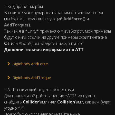
= Код правит миром.
В скрипте манипулировать нашим объектом теперь
мы будем с помощью функций
AddForce()
и
AddTorque()
.
Так как я в *Unity* применяю *JavaScript*, мои примеры
будут с ним, ссылки на другие примеры скриптинга (на
C#
или *Boo*) вы найдете ниже, в пункте
Дополнительная информаия по АТТ
.
Rigidbody.AddForce
Rigidbody.AddTorque
= АТТ взаимодействует с объектами.
Для правильной работы наших *АТТ* их нужно
снабдить
Collider
'ами (или
Collision
'ами, как вам будет
угодно ^.^).
Подробно о коллайдерах читайте ниже.