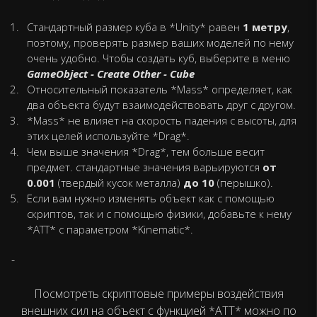
Стандартный размер куба в *Unity* равен
1 метру
,
поэтому, проверять размер ваших моделей по нему
очень удобно. Чтобы создать куб, выберите в меню
GameObject - Create Other - Cube
Относительный показатель *Mass* определяет, как
два объекта будут взаимодействовать друг с другом.
*Mass* не влияет на скорость падения с высоты, для
этих целей используйте *Drag*.
Чем выше значения *Drag*, тем больше весит
предмет. стандартные значения варьируются
от
0.001
(твердый кусок металла)
до 10
(перышко).
Если вам нужно изменять объект как с помощью
скриптов, так и с помощью физики, добавьте к нему
*АТТ* с параметром *Kinematic*.
-
Посмотреть скриптовые примеры воздействия
внешних сил на объект с функцией *АТТ* можно по