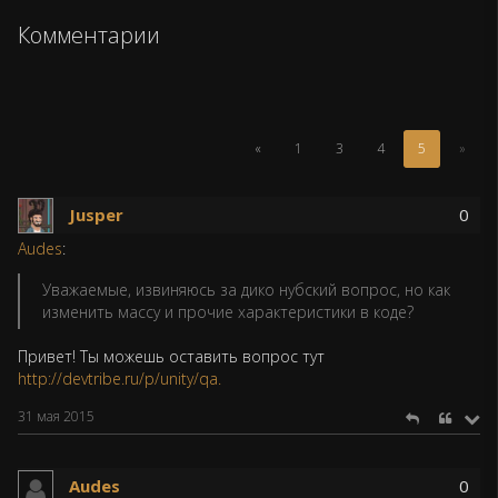
Комментарии
(Текущая
«
1
3
4
5
»
страница)
Jusper
0
Audes
:
Уважаемые, извиняюсь за дико нубский вопрос, но как
изменить массу и прочие характеристики в коде?
Привет! Ты можешь оставить вопрос тут
http://devtribe.ru/p/unity/qa.
31 мая 2015
Audes
0