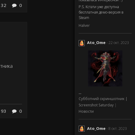
132
0
P.S. Кстати уже доступна
бесплатная демо-версия в
Steam
Halver
Ato_Ome
- 22 окт. 2023
отника
...
Субботний скриншотник |
Screenshot Saturday
|
193
0
Новости
Ato_Ome
- 8 окт. 2023