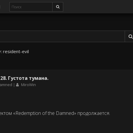
с
у:
resident-evil
8. Густота тумана.
 Damned
MiroWin
ектом «Redemption of the Damned» продолжается.