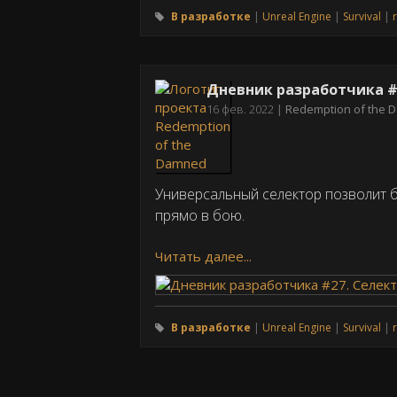
В разработке
Unreal Engine
Survival
Дневник разработчика #
Дата
16 фев. 2022
Redemption of the
публикации
Универсальный селектор позволит 
прямо в бою.
Читать далее...
В разработке
Unreal Engine
Survival