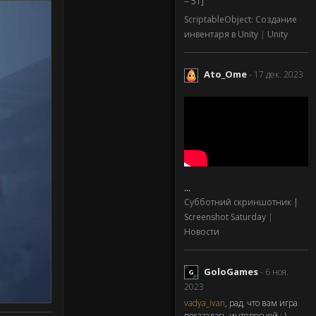
= 51]
ScriptableObject: Создание
инвентаря в Unity
|
Unity
Ato_Ome
- 17 дек. 2023
...
Субботний скриншотник |
Screenshot Saturday
|
Новости
GoloGames
- 6 ноя.
2023
vadya_ivan
, рад, что вам игра
показалась интересной : )