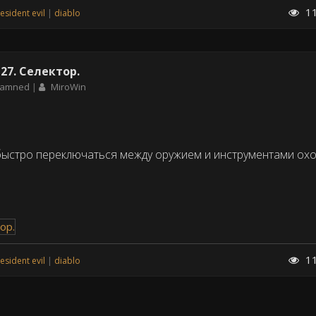
1
resident evil
diablo
27. Селектор.
 Damned
MiroWin
быстро переключаться между оружием и инструментами ох
1
resident evil
diablo