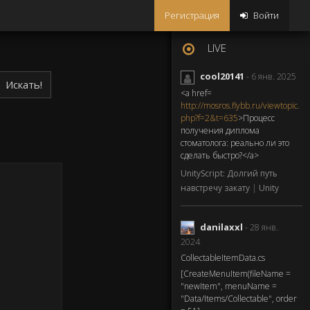
Регистрация
Войти
LIVE
cool20141
- 6 янв. 2025
Искать!
<a href=
http://mosros.flybb.ru/viewtopic.
php?f=2&t=635
>Процесс
получения диплома
стоматолога: реально ли это
сделать быстро?</a>
UnityScript: Долгий путь
навстречу закату
|
Unity
danilaxxl
- 28 янв.
2024
CollectableItemData.cs
[CreateMenuItem(fileName =
"newItem", menuName =
"Data/Items/Collectable", order