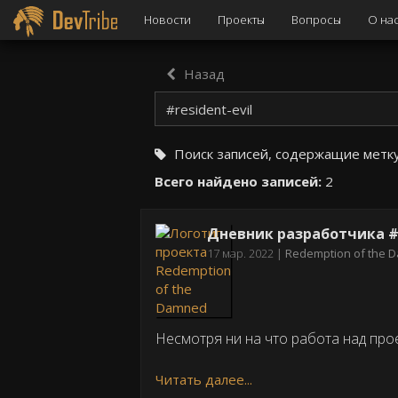
Новости
Проекты
Вопросы
О на
Назад
Поиск записей, содержащие метк
Всего найдено записей:
2
Дневник разработчика #2
Дата
17 мар. 2022
Redemption of the
публикации
Несмотря ни на что работа над про
Читать далее...