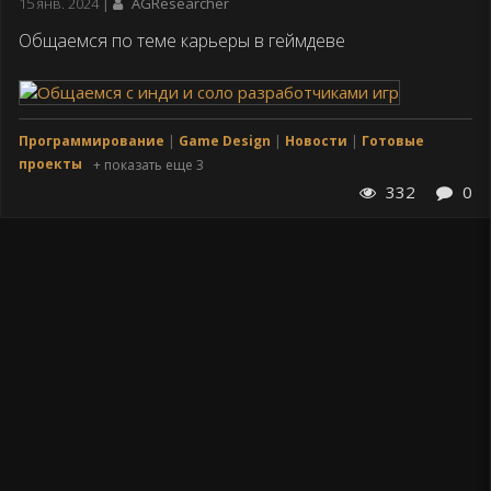
Дата
15 янв. 2024
AGResearcher
публикации
Общаемся по теме карьеры в геймдеве
Программирование
Game Design
Новости
Готовые
проекты
+ показать еще 3
332
0