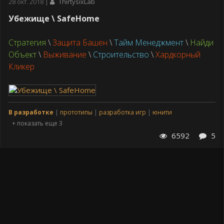
Дата
28 окт. 2018
ThirtysixLab
публикации
Убежище \ SafeHome
Стратегия
\
Защита Башен
\
Тайм Менеджмент
\
Найди
Объект
\
Выживание
\
Строительство
\
Хардкорный
Кликер
В разработке
прототипы
разработка игр
юнити
+ показать еще 3
6592
5