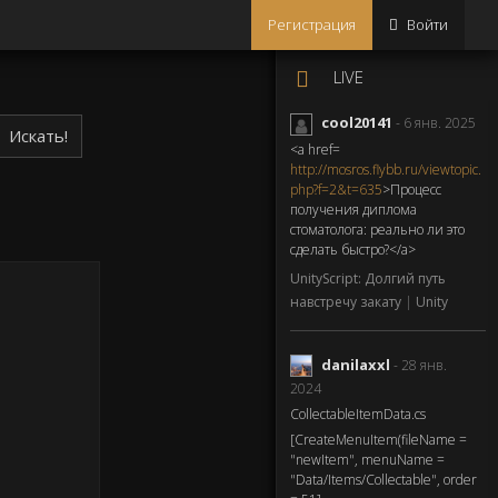
Регистрация
Войти
LIVE
cool20141
- 6 янв. 2025
Искать!
<a href=
http://mosros.flybb.ru/viewtopic.
php?f=2&t=635
>Процесс
получения диплома
стоматолога: реально ли это
сделать быстро?</a>
UnityScript: Долгий путь
навстречу закату
|
Unity
danilaxxl
- 28 янв.
2024
CollectableItemData.cs
[CreateMenuItem(fileName =
"newItem", menuName =
"Data/Items/Collectable", order