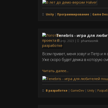
Unity
Программирование
Game Des
Tenebris - игра для люб
Дата
11 апр. 2023
phantasmik
публикации
Всем привет, меня зовут и Петр и я
Уже скоро будет демка в которую с
Читать далее...
В разработке
GameDev
Unity
Разраб