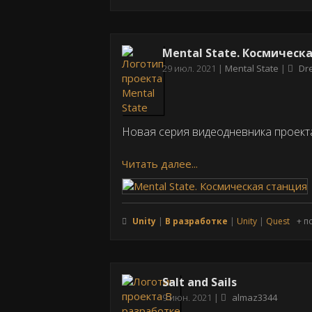
Mental State. Космическ
Дата
29 июл. 2021
Mental State
Dr
публикации
Новая серия видеодневника проекта 
Читать далее...
Unity
В разработке
Unity
Quest
+ п
Salt and Sails
Дата
9 июн. 2021
almaz3344
публикации