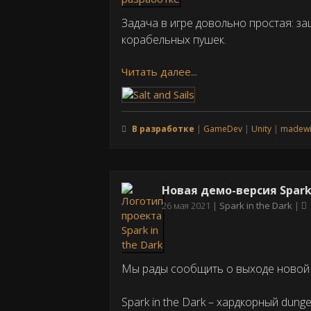
Задача в игре довольно простая: за
корабельных пушек.
Читать далее...
В разработке
GameDev
Unity
madewi
Новая демо-версия Spark i
Дата
26 мая 2021
Spark in the Dark
публикации
Мы рады сообщить о выходе новой де
Spark in the Dark – хардкорный dun