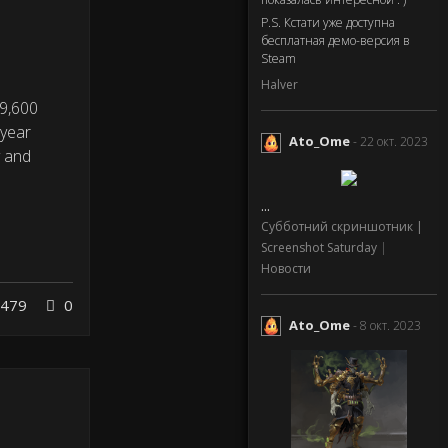
P.S. Кстати уже доступна
бесплатная демо-версия в
Steam
Halver
 9,600
-year
Ato_Ome
- 22 окт. 2023
y and
...
Субботний скриншотник |
Screenshot Saturday
|
Новости
479
0
Ato_Ome
- 8 окт. 2023