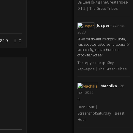
Вышел билд TheGreatTribes-
0.1.2
|
The Great Tribes
Jusper
- 22 янв.
2023
Я не оч понял из скриншота,
819
2
как вообще работает стройка. У
игрока будет как бы поле
строительства?
Тестирую постройку
карьеров
|
The Great Tribes
Machika
- 26
ноя. 2022
4
Best Hour |
ScreenshotSaturday
|
Beast
Hour