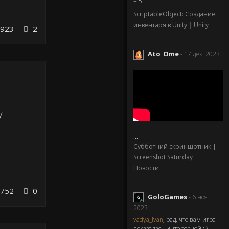
= 51]
ScriptableObject: Создание
инвентаря в Unity
|
Unity
923
2
Ato_Ome
- 17 дек. 2023
.
...
Субботний скриншотник |
Screenshot Saturday
|
Новости
752
0
GoloGames
- 6 ноя.
2023
vadya_ivan
, рад, что вам игра
показалась интересной : )