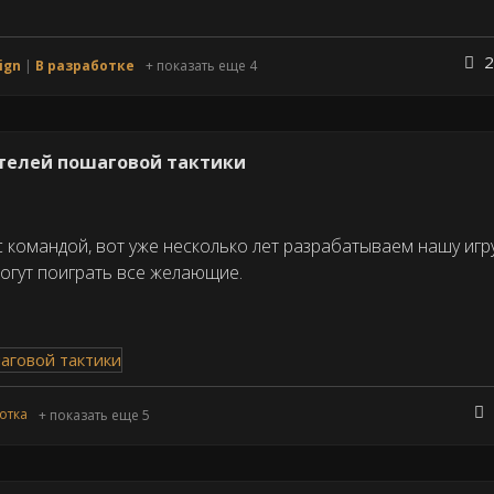
2
ign
В разработке
+ показать еще 4
ителей пошаговой тактики
 с командой, вот уже несколько лет разрабатываем нашу игру
могут поиграть все желающие.
отка
+ показать еще 5