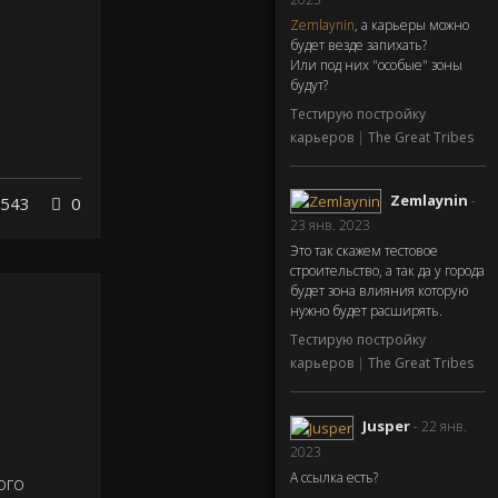
Zemlaynin
, а карьеры можно
будет везде запихать?
Или под них "особые" зоны
будут?
Тестирую постройку
карьеров
|
The Great Tribes
Zemlaynin
-
543
0
23 янв. 2023
Это так скажем тестовое
строительство, а так да у города
будет зона влияния которую
нужно будет расширять.
Тестирую постройку
карьеров
|
The Great Tribes
Jusper
- 22 янв.
2023
А ссылка есть?
ого