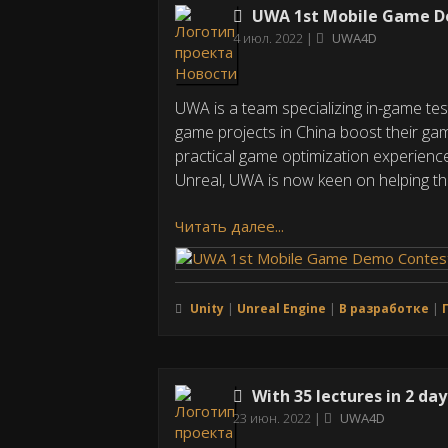
UWA 1st Mobile Game De
Дата
4 июл. 2022
UWA4D
публикации
UWA is a team specializing in-game te
game projects in China boost their ga
practical game optimization experienc
Unreal, UWA is now keen on helping th
Читать далее...
Unity
Unreal Engine
В разработке
With 35 lectures in 2 day
Дата
23 июн. 2022
UWA4D
публикации