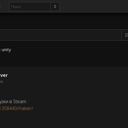
с
:
unity
lver
es
узки в Steam:
1358440/Halver/