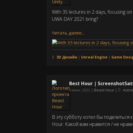
With 35 lectures in 2 days, focusing o
UWA DAY 2021 bring?
Читать далее...
3D Дизайн
Unreal Engine
Game Desi
Best Hour | ScreenshotSa
Дата
4 июн. 2022
Beast Hour
Astr
публикации
В эту субботу хотел бы поделиться 
Hour. Какой вам нравится / не нрав