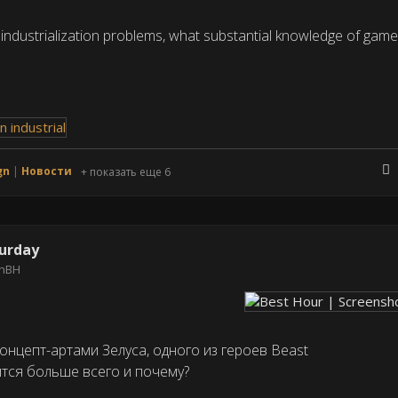
n industrialization problems, what substantial knowledge of gam
gn
Новости
+ показать еще 6
turday
onBH
концепт-артами Зелуса, одного из героев Beast
ится больше всего и почему?