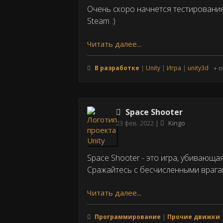
Очень скоро начнется тестирование 
Steam :)
Читать далее...
В разработке
Unity
Игра
unity3d
+ п
Space Shooter
Дата
23 фев. 2022
Kingo
публикации
Space Shooter - это игра, убивающа
Сражайтесь с бесчисленными врага
Читать далее...
Программирование
Прочие движки