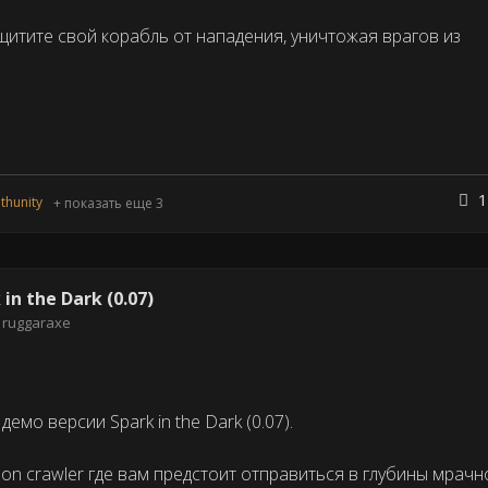
щитите свой корабль от нападения, уничтожая врагов из
1
thunity
+ показать еще 3
n the Dark (0.07)
ruggaraxe
мо версии Spark in the Dark (0.07).
geon crawler где вам предстоит отправиться в глубины мрачн