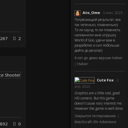
Ato_Ome
- 3 июн. 2023
Потрясающий результат, все
так четенько, плавненько)
То ли саунд, то ли плавность
напомнили мне игрушку
267
2
World of Goo, удачи вам в
разработке и сил побольше
дойти до релиза!)
6 лет до демо-версии Halver
|
Halver
Cute Fox
- 2
апр. 2023
Graphics are a little cool, good
HD content. But this game
doesn't cause nary interest me.
However the game is well done.
Закрытое тестирование.
|
Matchcraft: Efir Adventure
892
0