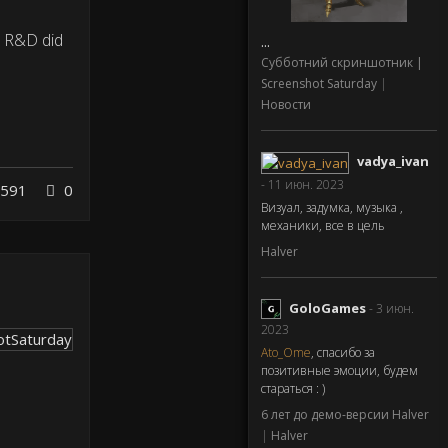
e R&D did
...
Субботний скриншотник |
Screenshot Saturday
|
Новости
vadya_ivan
- 11 июн. 2023
591
0
Визуал, задумка, музыка ,
механики, все в цель
Halver
GoloGames
- 3 июн.
2023
Ato_Ome
, спасибо за
позитивные эмоции, будем
стараться : )
6 лет до демо-версии Halver
|
Halver