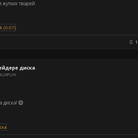
 жутких тварей.
1
ейдере диска
ILLNPLAY
 диска! 😌