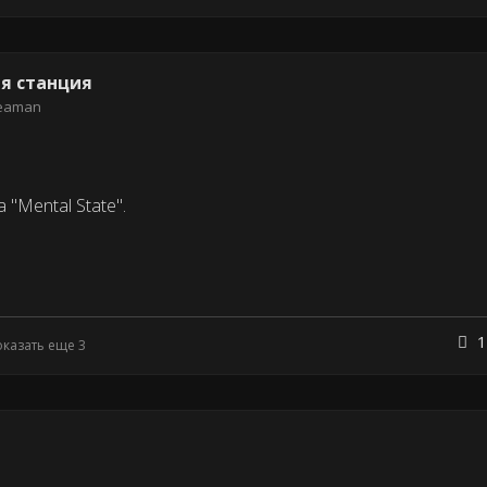
ая станция
eaman
"Mental State".
1
оказать еще 3