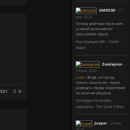
GMSD3D
- 12
мар. 2023
Почему действие после всех
условий выполняется?
[step another object]
Конструкция with
|
Game
Maker
Zemlaynin
-
24 янв. 2023
Jusper
, Везде, но наугад
строить смысла нет. Нужно
разведать сперва территорию
531
0
на наличие ресурсов.
Тестирую постройку
карьеров
|
The Great Tribes
Jusper
- 23 янв.
2023