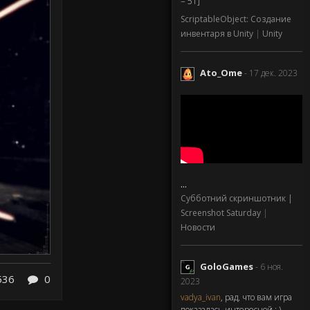
= 51]
ScriptableObject: Создание
инвентаря в Unity
|
Unity
Ato_Ome
- 17 дек. 2023
...
Субботний скриншотник |
Screenshot Saturday
|
Новости
GoloGames
- 6 ноя.
536
0
2023
vadya_ivan
, рад, что вам игра
показалась интересной : )