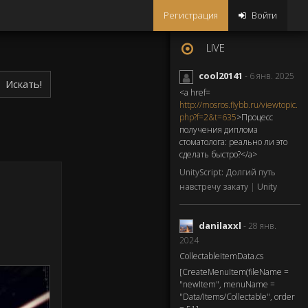
Регистрация
Войти
LIVE
cool20141
- 6 янв. 2025
Искать!
<a href=
http://mosros.flybb.ru/viewtopic.
php?f=2&t=635
>Процесс
получения диплома
стоматолога: реально ли это
сделать быстро?</a>
UnityScript: Долгий путь
навстречу закату
|
Unity
danilaxxl
- 28 янв.
2024
CollectableItemData.cs
[CreateMenuItem(fileName =
"newItem", menuName =
"Data/Items/Collectable", order