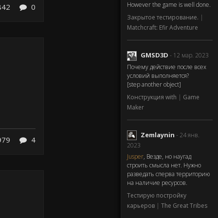
However the game is well done.
842
0
Закрытое тестирование.
|
Matchcraft: Efir Adventure
GMSD3D
- 12 мар. 2023
Почему действие после всех
условий выполняется?
[step another object]
Конструкция with
|
Game
Maker
Zemlaynin
- 24 янв.
979
4
2023
Jusper
, Везде, но наугад
строить смысла нет. Нужно
разведать сперва территорию
на наличие ресурсов.
Тестирую постройку
карьеров
|
The Great Tribes