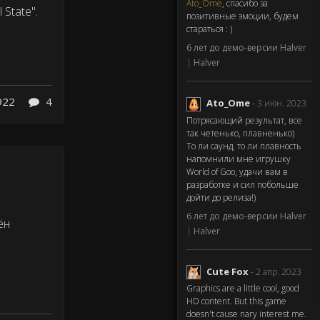
Ato_Ome
, спасибо за
State".
позитивные эмоции, будем
стараться : )
6 лет до демо-версии Halver
|
Halver
922
4
Ato_Ome
- 3 июн. 2023
Потрясающий результат, все
так четенько, плавненько)
То ли саунд, то ли плавность
напомнили мне игрушку
World of Goo, удачи вам в
разработке и сил побольше
дойти до релиза!)
6 лет до демо-версии Halver
ён
|
Halver
Cute Fox
- 2 апр. 2023
Graphics are a little cool, good
HD content. But this game
doesn't cause nary interest me.