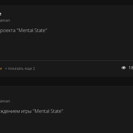
e
eaman
оекта "Mental State".
1
te
+ показать еще 2
eaman
дением игры "Mental State".