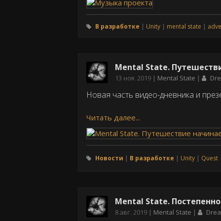
В разработке
Unity
mental state
adve
Mental State. Путешеств
Дата
13 ноя. 2019
Mental State
Dr
публикации
Новая часть видео-дневника и през
Читать далее...
Новости
В разработке
Unity
Quest
Mental State. Постепенн
Дата
8 авг. 2019
Mental State
Dre
публикации