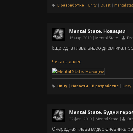
В разработке
Unity
Quest
mental sta
Mental State. Новации
Дата
15 мар. 2019
Mental State
Dr
публикации
Ещё одна глава видео-дневника, пос
Читать далее...
Unity
Новости
В разработке
Unity
Mental State. Будни геро
Дата
27 фев. 2019
Mental State
Dr
публикации
Очередная глава видео-дневника раз