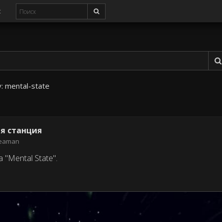
с
у:
mental-state
ая станция
eaman
"Mental State".