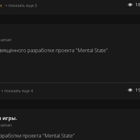
1
te
+ показать еще 3
eaman
вящённого разработке проекта "Mental State".
1
+ показать еще 4
я игры.
eaman
работки проекта "Mental State".