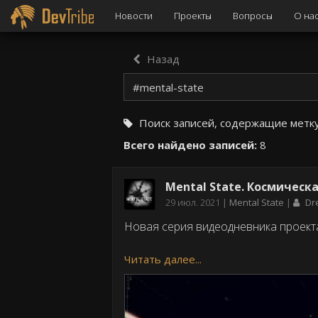
Новости
Проекты
Вопросы
О на
Назад
Поиск записей, содержащие метк
Всего найдено записей:
8
Mental State. Космическ
Дата
29 июл. 2021
Mental State
Dr
публикации
Новая серия видеодневника проекта 
Читать далее...