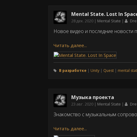
Mental State. Lost In Spac
Дата
28 дек. 2020
Mental State
Dr
публикации
Новое видео и последние новости пр
Читать далее...
В разработке
Unity
Quest
mental sta
Музыка проекта
Дата
23 авг. 2020
Mental State
Dr
публикации
Знакомство с музыкальным сопровож
Читать далее...