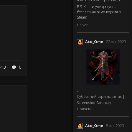
P.S. Кстати уже доступна
бесплатная демо-версия в
Steam
Halver
Ato_Ome
- 22 окт. 2023
813
0
...
Субботний скриншотник |
Screenshot Saturday
|
Новости
Ato_Ome
- 8 окт. 2023