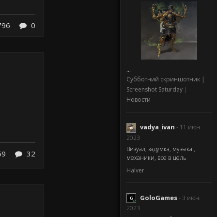
796
0
...
Субботний скриншотник |
Screenshot Saturday
|
Новости
vadya_ivan
- 11 июн.
2023
Визуал, задумка, музыка ,
59
32
механики, все в цель
Halver
GoloGames
- 3 июн.
2023