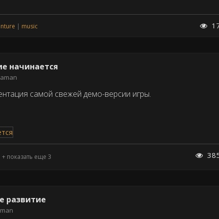
1
nture
music
ие начинается
eaman
ентация самой свежей демо-версии игры.
38
+ показать еще 3
ое развитие
aman