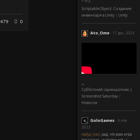
= 51]
ScriptableObject: Создание
инвентаря в Unity
|
Unity
479
0
Ato_Ome
- 17 дек. 2023
...
Субботний скриншотник |
Screenshot Saturday
|
Новости
GoloGames
- 6 ноя.
2023
vadya_ivan
, рад, что вам игра
показалась интересной : )