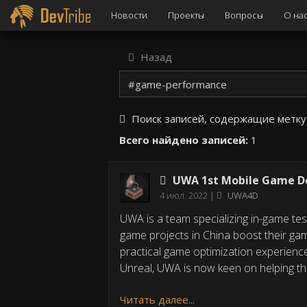
Новости
Проекты
Вопросы
О на
Назад
Поиск записей, содержащие метку
Всего найдено записей:
1
UWA 1st Mobile Game De
Дата
4 июл. 2022
UWA4D
публикации
UWA is a team specializing in-game te
game projects in China boost their ga
practical game optimization experienc
Unreal, UWA is now keen on helping th
Читать далее...