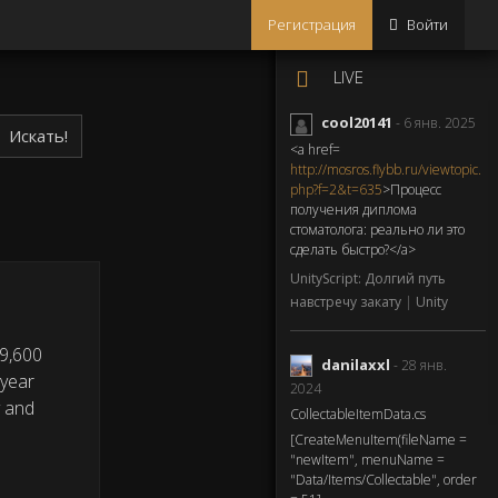
Регистрация
Войти
LIVE
cool20141
- 6 янв. 2025
Искать!
<a href=
http://mosros.flybb.ru/viewtopic.
php?f=2&t=635
>Процесс
получения диплома
стоматолога: реально ли это
сделать быстро?</a>
UnityScript: Долгий путь
навстречу закату
|
Unity
 9,600
danilaxxl
- 28 янв.
-year
2024
y and
CollectableItemData.cs
[CreateMenuItem(fileName =
"newItem", menuName =
"Data/Items/Collectable", order