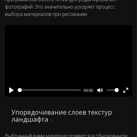
фотографий. Это значительно ускоряет процесс
выбора материалов при рисовании.
00:00
Play
Mute
Ente
fulls
Упорядочивание слоев текстур
ландшафта
Выбранный вами материал появится в обновленном