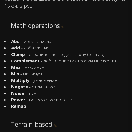
15 фильтров.
Math operations
Abs
- модуль числа
Add
- добавление
Clamp
- ограничение по диапазону (от и до)
Complement
- добавление (из теории множеств)
Max
- максимум
Min
- минимум
Multiply
- умножение
Negate
- отрицание
Noise
- шум
Power
- возведение в степень
Remap
Terrain-based