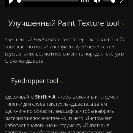
00:00
Play
Mute
Ente
fulls
Улучшенный Paint Texture tool
Улучшенный
Paint Texture Tool
теперь включает в себя
совершенно новый инструмент
Eyedropper Terrain
Layer
, а также возможность менять порядок текстур в
слоях ландшафта.
Eyedropper tool
Удерживайте
Shift + A
, чтобы включить инструмент
пипетки для слоев текстур ландшафта, а затем
щелкните по области ландшафта, чтобы выбрать
материал непосредственно из него. Инструмент
работает аналогично инструменту «Пипетка» в
программном обеспечении для редактирования