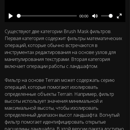
00:00
Play
Mute
Ente
fulls
Существуют две категории Brush Mask фильтров.
Первая категория содержит фильтры математических
операций, которые обычно встречаются в
инструментах редактирования на основе узлов для
манипулирования текстурами. Вторая категория
включает операции работы с ландшафтом.
Фильтр на основе Terrain может содержать серию
операций, которые помогают изолировать
определенные объекты Terrain. Например, фильтр
высоты использует значения минимальной и
максимальной высоты, чтобы изолировать
определенный диапазон высот ландшафта. Вогнутый
фильтр помогает идентифицировать открытые
расщелины ландшафта. В этой версии пакета доступно