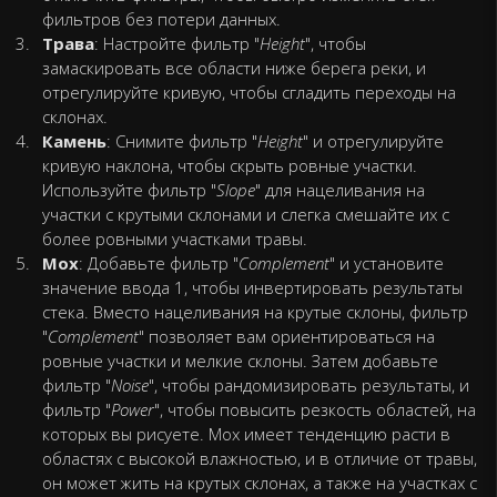
фильтров без потери данных.
Трава
: Настройте фильтр "
Height
", чтобы
замаскировать все области ниже берега реки, и
отрегулируйте кривую, чтобы сгладить переходы на
склонах.
Камень
: Снимите фильтр "
Height
" и отрегулируйте
кривую наклона, чтобы скрыть ровные участки.
Используйте фильтр "
Slope
" для нацеливания на
участки с крутыми склонами и слегка смешайте их с
более ровными участками травы.
Мох
: Добавьте фильтр "
Complement
" и установите
значение ввода 1, чтобы инвертировать результаты
стека. Вместо нацеливания на крутые склоны, фильтр
"
Complement
" позволяет вам ориентироваться на
ровные участки и мелкие склоны. Затем добавьте
фильтр "
Noise
", чтобы рандомизировать результаты, и
фильтр "
Power
", чтобы повысить резкость областей, на
которых вы рисуете. Мох имеет тенденцию расти в
областях с высокой влажностью, и в отличие от травы,
он может жить на крутых склонах, а также на участках с