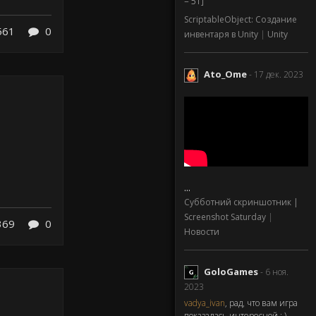
= 51]
ScriptableObject: Создание
561
0
инвентаря в Unity
|
Unity
Ato_Ome
- 17 дек. 2023
...
Субботний скриншотник |
Screenshot Saturday
|
369
0
Новости
GoloGames
- 6 ноя.
2023
vadya_ivan
, рад, что вам игра
показалась интересной : )