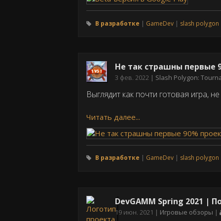
В разработке
GameDev
slash polygon
Не так страшны первые 9
Дата
3 фев. 2022
Slash Polygon: Tour
публикации
Выглядит как почти готовая игра, не 
Читать далее...
В разработке
GameDev
slash polygon
DevGAMM Spring 2021 | П
Дата
19 июн. 2021
Игровые обзоры
публикации