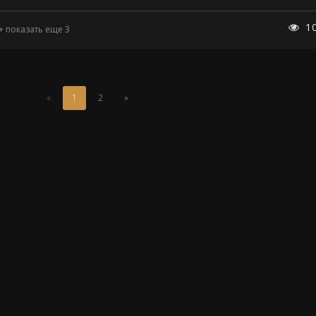
1
+ показать еще 3
(Текущая
«
1
2
»
страница)