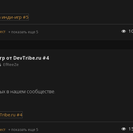
1
ест
+ показать еще 5
р от DevTribe.ru #4
EfReeZe
ных в нашем сообществе.
1
ест
+ показать еще 5