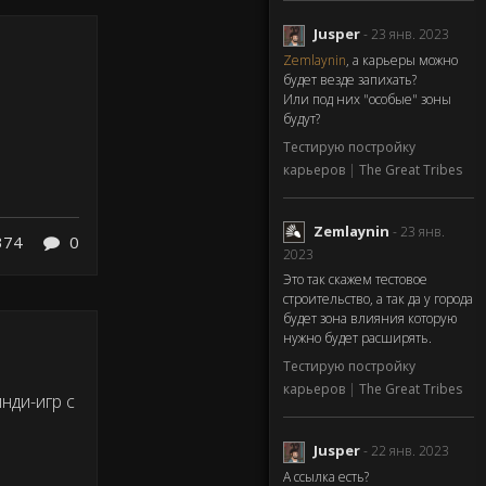
Jusper
- 23 янв. 2023
Zemlaynin
, а карьеры можно
будет везде запихать?
Или под них "особые" зоны
будут?
Тестирую постройку
карьеров
|
The Great Tribes
Zemlaynin
- 23 янв.
374
0
2023
Это так скажем тестовое
строительство, а так да у города
будет зона влияния которую
нужно будет расширять.
Тестирую постройку
карьеров
|
The Great Tribes
нди-игр с
Jusper
- 22 янв. 2023
А ссылка есть?