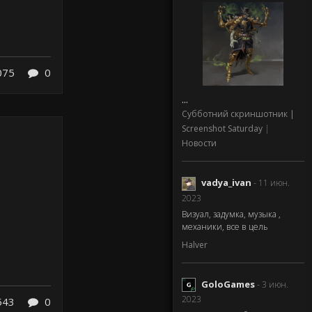
075
0
...
Субботний скриншотник |
Screenshot Saturday
|
Новости
vadya_ivan
- 11 июн.
2023
Визуал, задумка, музыка ,
механики, все в цель
Halver
GoloGames
- 3 июн.
2023
543
0