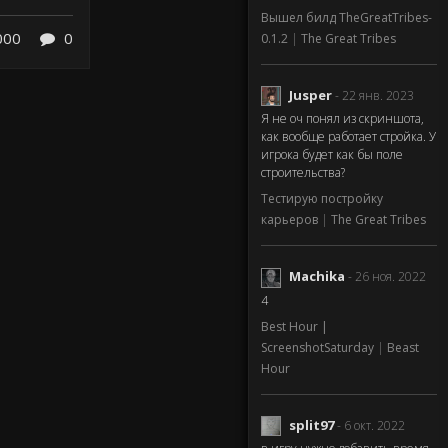
Вышел билд TheGreatTribes-
000
0
0.1.2
|
The Great Tribes
Jusper
- 22 янв. 2023
Я не оч понял из скриншота,
как вообще работает стройка. У
игрока будет как бы поле
строительства?
Тестирую постройку
карьеров
|
The Great Tribes
Machika
- 26 ноя. 2022
4
Best Hour |
ScreenshotSaturday
|
Beast
Hour
split97
- 6 окт. 2022