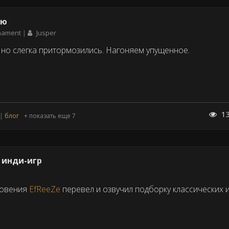
ню
rnament
Jusper
 но слегка притормозились. Нагоняем упущенное.
1
блог
+ показать еще 7
 инди-игр
новения
EfReeZe
перевел и озвучил подборку классических и