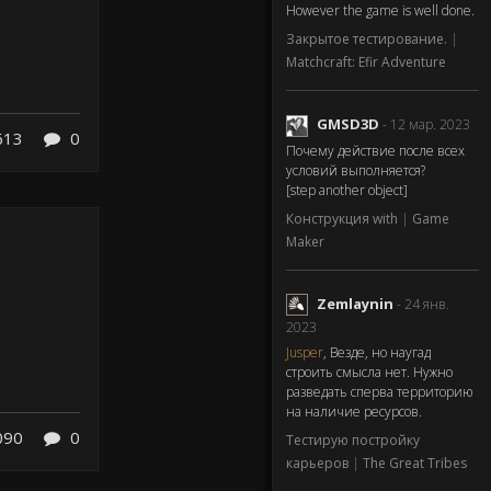
However the game is well done.
Закрытое тестирование.
|
Matchcraft: Efir Adventure
GMSD3D
- 12 мар. 2023
613
0
Почему действие после всех
условий выполняется?
[step another object]
Конструкция with
|
Game
Maker
Zemlaynin
- 24 янв.
2023
Jusper
, Везде, но наугад
строить смысла нет. Нужно
разведать сперва территорию
на наличие ресурсов.
090
0
Тестирую постройку
карьеров
|
The Great Tribes