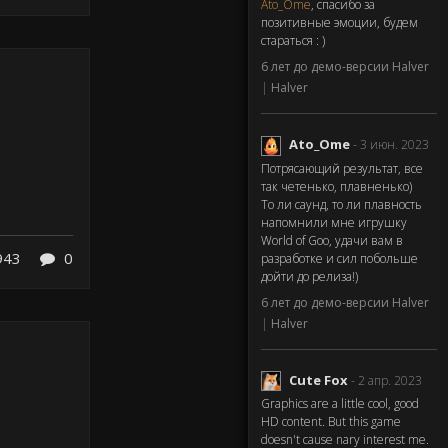
Ato_Ome
, спасибо за
позитивные эмоции, будем
стараться : )
6 лет до демо-версии Halver
|
Halver
Ato_Ome
- 3 июн. 2023
Потрясающий результат, все
так четенько, плавненько)
То ли саунд, то ли плавность
напомнили мне игрушку
World of Goo, удачи вам в
943
0
разработке и сил побольше
дойти до релиза!)
6 лет до демо-версии Halver
|
Halver
Cute Fox
- 2 апр. 2023
Graphics are a little cool, good
HD content. But this game
doesn't cause nary interest me.