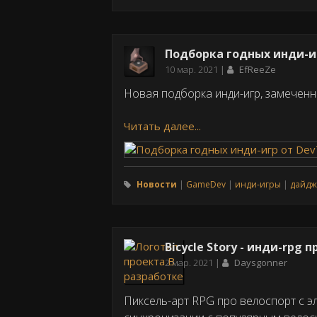
Подборка годных инди-иг
Дата
10 мар. 2021
EfReeZe
публикации
Новая подборка инди-игр, замечен
Читать далее...
Новости
GameDev
инди-игры
дайдж
Bicycle Story - инди-rpg 
Дата
2 мар. 2021
Daysgonner
публикации
Пиксель-арт RPG про велоспорт с 