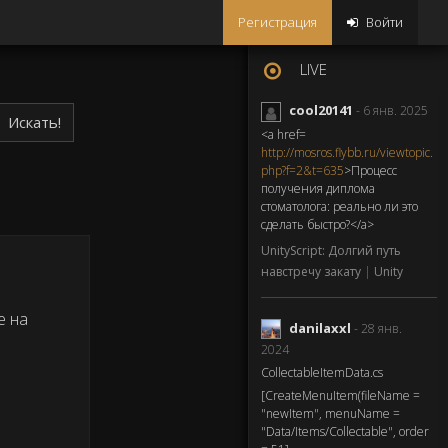
Регистрация
Войти
LIVE
cool20141
- 6 янв. 2025
Искать!
<a href=
http://mosros.flybb.ru/viewtopic.
php?f=2&t=635
>Процесс
получения диплома
стоматолога: реально ли это
сделать быстро?</a>
UnityScript: Долгий путь
навстречу закату
|
Unity
е на
danilaxxl
- 28 янв.
2024
CollectableItemData.cs
[CreateMenuItem(fileName =
"newItem", menuName =
"Data/Items/Collectable", order