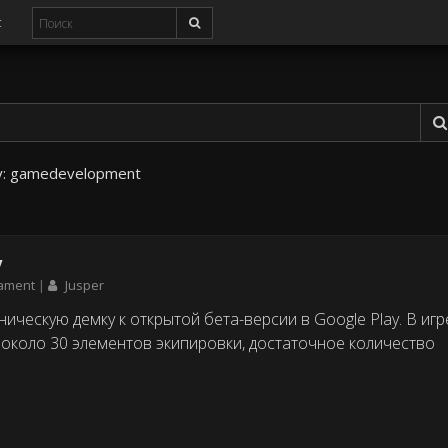
с
у:
gamedevelopment
y
nament
Jusper
ическую демку к открытой бета-версии в Google Play. В игр
 около 30 элементов экипировки, достаточное количество