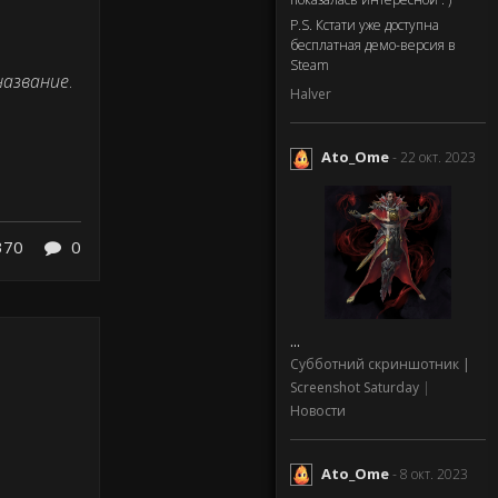
P.S. Кстати уже доступна
бесплатная демо-версия в
Steam
название
.
Halver
Ato_Ome
- 22 окт. 2023
370
0
...
Субботний скриншотник |
Screenshot Saturday
|
Новости
Ato_Ome
- 8 окт. 2023