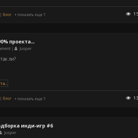
1
блог
+ показать еще 7
0% проекта...
nament
Jusper
так ли?
1
блог
+ показать еще 7
одборка инди-игр #6
Jusper