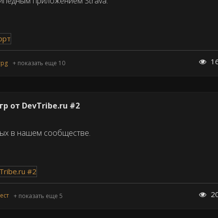
ипедным приложением Strava.
1
rpg
+ показать еще 10
р от DevTribe.ru #2
ных в нашем сообществе.
2
ест
+ показать еще 5