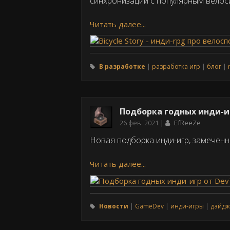
синхронизации с популярным велос
Читать далее...
В разработке
разработка игр
блог
Подборка годных инди-иг
Дата
26 фев. 2021
EfReeZe
публикации
Новая подборка инди-игр, замечен
Читать далее...
Новости
GameDev
инди-игры
дайдж