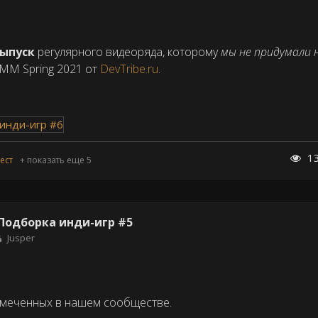
выпуск
регулярного видеоряда, которому
мы не придумали 
MM Spring 2021 от
DevTribe.ru
.
1
ест
+ показать еще 5
.| Подборка инди-игр #5
Jusper
замеченных в нашем сообществе.