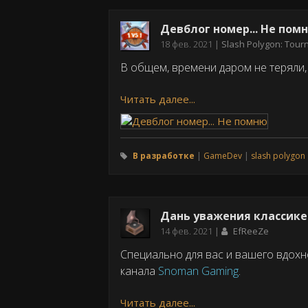
Девблог номер... Не пом
Дата
18 фев. 2021
Slash Polygon: Tou
публикации
В общем, времени даром не теряли,
Читать далее...
В разработке
GameDev
slash polygon
Дань уважения классике
Дата
14 фев. 2021
EfReeZe
публикации
Специально для вас и вашего вдох
канала
Snoman Gaming
.
Читать далее...