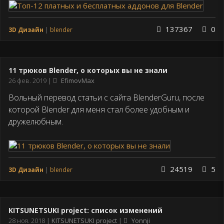
137367
0
3D Дизайн
blender
11 трюков Blender, о которых вы не знали
Дата
26 фев. 2019
EfimovMax
публикации
Вольный перевод статьи с сайта BlenderGuru, после
которой Blender для меня стал более удобным и
дружелюбным.
24519
5
3D Дизайн
blender
KITSUNETSUKI project: список изменений
Дата
28 ноя. 2018
KITSUNETSUKI project
Yonnji