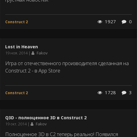
1927
0
Construct 2
Lost in Heaven
Дата
19 ноя. 2014
Fakov
публикации
Игра от отечественного производителя сделанная на
Construct 2 - в App Store
1728
3
Construct 2
Q3D - полноценное 3D в Construct 2
Дата
19 окт. 2014
Fakov
публикации
Полноценное 3D в С2 теперь реально! Появился