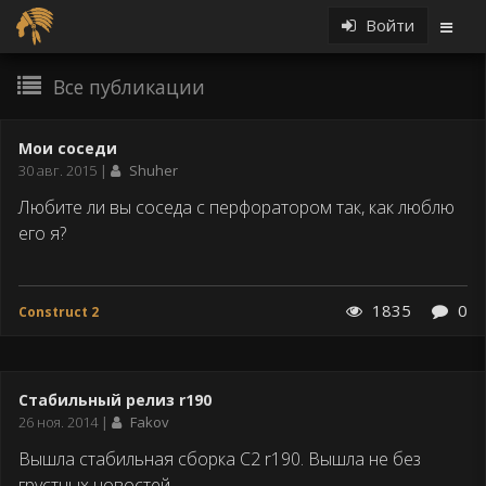
Войти
Все публикации
Мои соседи
Дата
30 авг. 2015
Shuher
публикации
Любите ли вы соседа с перфоратором так, как люблю
его я?
1835
0
Construct 2
Стабильный релиз r190
Дата
26 ноя. 2014
Fakov
публикации
Вышла стабильная сборка C2 r190. Вышла не без
грустных новостей.