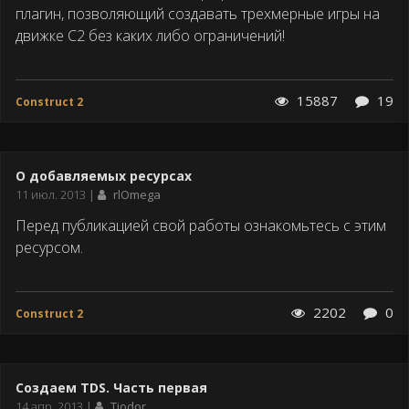
плагин, позволяющий создавать трехмерные игры на
движке С2 без каких либо ограничений!
15887
19
Construct 2
О добавляемых ресурсах
Дата
11 июл. 2013
rlOmega
публикации
Перед публикацией свой работы ознакомьтесь с этим
ресурсом.
2202
0
Construct 2
Создаем TDS. Часть первая
Дата
14 апр. 2013
Tiodor