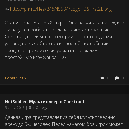
публикации
<-
http://xgm.ru/files/246/45584/LogoTDSFirst2L.png
Статья типа "Быстрый старт". Она расчитана на тех, кто
ни разу не пробовал создавать игры с помощью
Construct, в ней мы рассмотрим основы создания
уровня, новых объектов и простейших событий. В
процессе прохождения урока мы создадим
простейшую игру жанра TDS.
1
0
Construct 2
NetSoldier. Мультиплеер в Construct
Дата
9 фев. 2013
rlOmega
публикации
Данная игра представляет из себя мультиплеерную
арену до 3-х человек. Перед началом боя игрок может