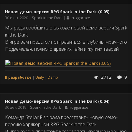
Новая демо-версия RPG Spark in the Dark (0.05)
Дата
30 июн. 2020
Spark in the Dark
ruggaraxe
публикации
Мы рады сообщить о выходе новой демо версии Spark
in the Dark.
В игре вам предстоит отправиться в глубины мрачного
Подземелья, полного древних тайн и жутких тварей.
2712
9
В разработке
Unity
Demo
Новая демо-версия RPG Spark in the Dark (0.04)
Дата
30 дек. 2019
Spark in the Dark
ruggaraxe
публикации
Команда Stellar Fish рада представить новую демо-
версию хардкорной RPG Spark in the Dark.
В игре герою предстоит исследовать древнее мрачное