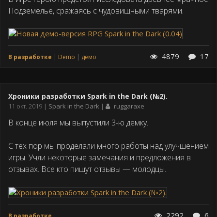
Подземелье, сражаясь с чудовищными тварями.
4879
17
В разработке
Demo
демо
Хроники разработки Spark in the Dark (№2).
Дата
11 окт. 2019
Spark in the Dark
ruggaraxe
публикации
В конце июля мы выпустили 3-ю демку.
С тех пор мы проделали много работы над улучшением
игры. Учли некоторые замечания и предложения в
отзывах. Все кто пишут отзывы — молодцы.
2292
6
В разработке