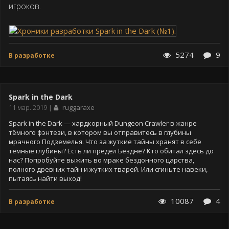
игроков.
5274
9
В разработке
Spark in the Dark
Дата
11 мар. 2019
ruggaraxe
публикации
Spark in the Dark — хардкорный Dungeon Crawler в жанре
тёмного фэнтези, в котором вы отправитесь в глубины
мрачного Подземелья. Что за жуткие тайны хранят в себе
темные глубины? Есть ли предел Бездне? Кто обитал здесь до
нас? Попробуйте выжить во мраке бездонного царства,
полного древних тайн и жутких тварей. Или сгиньте навеки,
пытаясь найти выход!
10087
4
В разработке