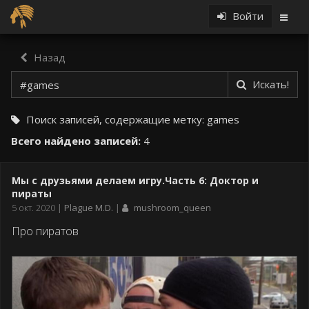
Войти
Назад
Искать!
Поиск записей, содержащие метку:
games
Всего найдено записей:
4
Мы с друзьями делаем игру.Часть 6: Доктор и
пираты
Дата
5 окт. 2020
Plague M.D.
mushroom_queen
публикации
Про пиратов