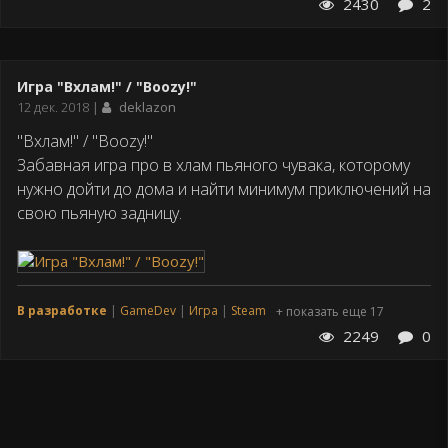
2430
2
Игра "Вхлам!" / "Boozy!"
Дата
12 дек. 2018
deklazon
публикации
"Вхлам!" / "Boozy!"
Забавная игра про в хлам пьяного чувака, которому
нужно дойти до дома и найти минимум приключений на
свою пьяную задницу.
В разработке
GameDev
Игра
Steam
+ показать еще 17
2249
0