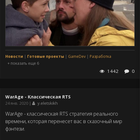
Новости
Готовые проекты
GameDev
Разработка
+ показать еще 6
1442
0
WarAge - Классическая RTS
Дата
24 янв. 2020
y.eletskikh
публикации
WarАge - классическая RTS стратегия реального
времени, которая перенесет вас в сказочный мир
фэнтези.